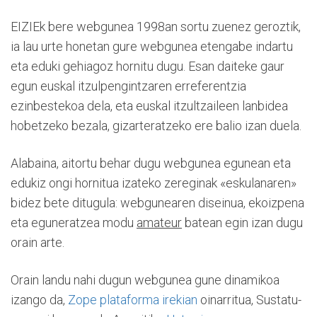
EIZIEk bere webgunea 1998an sortu zuenez geroztik,
ia lau urte honetan gure webgunea etengabe indartu
eta eduki gehiagoz hornitu dugu. Esan daiteke gaur
egun euskal itzulpengintzaren erreferentzia
ezinbestekoa dela, eta euskal itzultzaileen lanbidea
hobetzeko bezala, gizarteratzeko ere balio izan duela.
Alabaina, aitortu behar dugu webgunea egunean eta
edukiz ongi hornitua izateko zereginak «eskulanaren»
bidez bete ditugula: webgunearen diseinua, ekoizpena
eta eguneratzea modu
amateur
batean egin izan dugu
orain arte.
Orain landu nahi dugun webgunea gune dinamikoa
izango da,
Zope plataforma irekian
oinarritua, Sustatu-