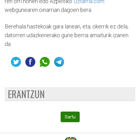
ren orri honen edo Azpeitiko
Uztarria.com
webgunearen oinarrian dagoen bera.
Berehala hastekoak gara lanean, eta, okerrik ez dela,
datorren udazkenerako gune berria amaiturik izanen
da.
ERANTZUN
Sartu