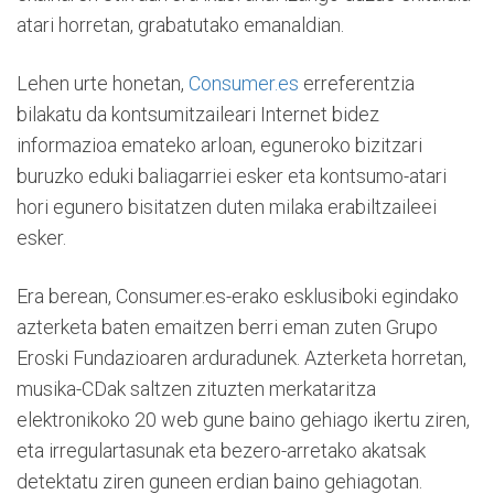
atari horretan, grabatutako emanaldian.
Lehen urte honetan,
Consumer.es
erreferentzia
bilakatu da kontsumitzaileari Internet bidez
informazioa emateko arloan, eguneroko bizitzari
buruzko eduki baliagarriei esker eta kontsumo-atari
hori egunero bisitatzen duten milaka erabiltzaileei
esker.
Era berean, Consumer.es-erako esklusiboki egindako
azterketa baten emaitzen berri eman zuten Grupo
Eroski Fundazioaren arduradunek. Azterketa horretan,
musika-CDak saltzen zituzten merkataritza
elektronikoko 20 web gune baino gehiago ikertu ziren,
eta irregulartasunak eta bezero-arretako akatsak
detektatu ziren guneen erdian baino gehiagotan.