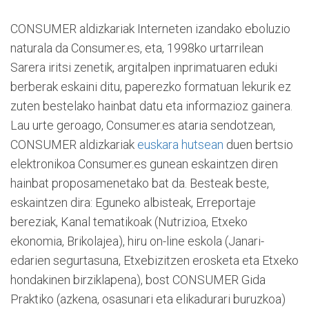
CONSUMER aldizkariak Interneten izandako eboluzio
naturala da Consumer.es, eta, 1998ko urtarrilean
Sarera iritsi zenetik, argitalpen inprimatuaren eduki
berberak eskaini ditu, paperezko formatuan lekurik ez
zuten bestelako hainbat datu eta informazioz gainera.
Lau urte geroago, Consumer.es ataria sendotzean,
CONSUMER aldizkariak
euskara hutsean
duen bertsio
elektronikoa Consumer.es gunean eskaintzen diren
hainbat proposamenetako bat da. Besteak beste,
eskaintzen dira: Eguneko albisteak, Erreportaje
bereziak, Kanal tematikoak (Nutrizioa, Etxeko
ekonomia, Brikolajea), hiru on-line eskola (Janari-
edarien segurtasuna, Etxebizitzen erosketa eta Etxeko
hondakinen birziklapena), bost CONSUMER Gida
Praktiko (azkena, osasunari eta elikadurari buruzkoa)