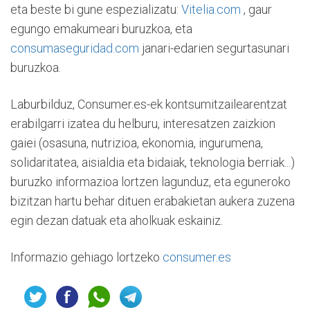
eta beste bi gune espezializatu:
Vitelia.com
, gaur
egungo emakumeari buruzkoa, eta
consumaseguridad.com
janari-edarien segurtasunari
buruzkoa.
Laburbilduz, Consumer.es-ek kontsumitzailearentzat
erabilgarri izatea du helburu, interesatzen zaizkion
gaiei (osasuna, nutrizioa, ekonomia, ingurumena,
solidaritatea, aisialdia eta bidaiak, teknologia berriak...)
buruzko informazioa lortzen lagunduz, eta eguneroko
bizitzan hartu behar dituen erabakietan aukera zuzena
egin dezan datuak eta aholkuak eskainiz.
Informazio gehiago lortzeko
consumer.es