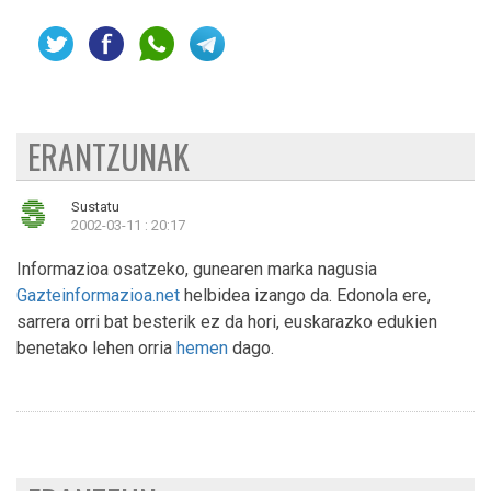
ERANTZUNAK
Sustatu
2002-03-11 : 20:17
Informazioa osatzeko, gunearen marka nagusia
Gazteinformazioa.net
helbidea izango da. Edonola ere,
sarrera orri bat besterik ez da hori, euskarazko edukien
benetako lehen orria
hemen
dago.