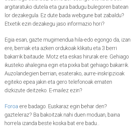
argitaratuko dutela eta gura badugu bulegoren batean
lor dezakegula. Ez dute bada webgune bat zabaldu?
Etxetik ezin dezakegu jaso informazio hori?
Egia esan, gazte mugimendua hila-edo egongo da, izan
ere, berriak eta azken ordukoak klikatu eta 3 berri
bakarrik baitaude. Motz eta eskas hirurak ere. Gehiago
ikusteko ahalegina egin eta pixka bat gehiago bakarrik.
Auzolandegien berrian, esaterako, aurre-inskripzioak
egiteko epea jakin eta gero telefonoak ematen
dizkizute deitzeko. E-mailez ezin?
Foroa
ere badago. Euskaraz egin behar den?
gazteleraz? Ba bakoitzak nahi duen moduan, baina
horrela izanda beste koska bat ere badu...