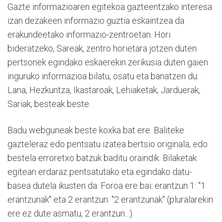
Gazte informazioaren egitekoa gazteentzako interesa
izan dezakeen informazio guztia eskaintzea da
erakundeetako informazio-zentroetan. Hori
bideratzeko, Sareak, zentro horietara jotzen duten
pertsonek egindako eskaerekin zerikusia duten gaien
inguruko informazioa bilatu, osatu eta banatzen du:
Lana, Hezkuntza, Ikastaroak, Lehiaketak, Jarduerak,
Sariak, besteak beste.
Badu webguneak beste koxka bat ere. Baliteke
gazteleraz edo pentsatu izatea bertsio originala, edo
bestela erroretxo batzuk baditu oraindik. Bilaketak
egitean erdaraz pentsatutako eta egindako datu-
basea dutela ikusten da. Foroa ere bai: erantzun 1: "1
erantzunak" eta 2 erantzun: "2 erantzunak" (pluralarekin
ere ez dute asmatu, 2 erantzun...)