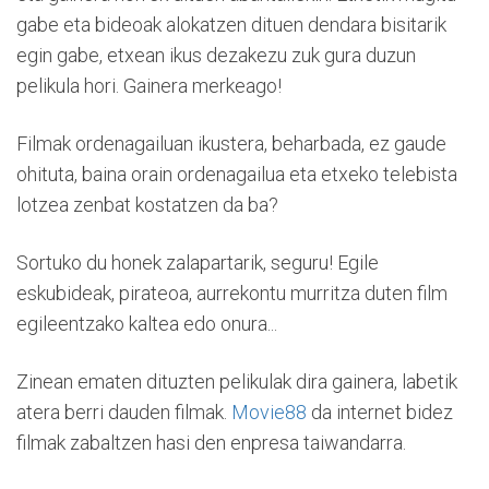
gabe eta bideoak alokatzen dituen dendara bisitarik
egin gabe, etxean ikus dezakezu zuk gura duzun
pelikula hori. Gainera merkeago!
Filmak ordenagailuan ikustera, beharbada, ez gaude
ohituta, baina orain ordenagailua eta etxeko telebista
lotzea zenbat kostatzen da ba?
Sortuko du honek zalapartarik, seguru! Egile
eskubideak, pirateoa, aurrekontu murritza duten film
egileentzako kaltea edo onura...
Zinean ematen dituzten pelikulak dira gainera, labetik
atera berri dauden filmak.
Movie88
da internet bidez
filmak zabaltzen hasi den enpresa taiwandarra.