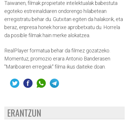
Taiwanen, filmak propietate intelektualak babestuta
egoteko estreinaldiaren ondorengo hilabetean
erregistratu behar du. Gutxitan egiten da halakorik, eta
beraz, enpresa honek horixe aprobetxatu du. Horrela
da posible filmak hain merke alokatzea.
RealPlayer formatua behar da filmez gozatzeko.
Momentuz, promozio erara Antonio Banderasen
"Manboaren erregeak" filma ikus daiteke doan.
ERANTZUN