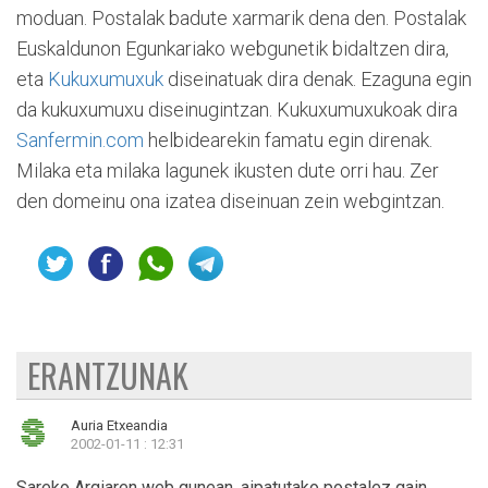
moduan. Postalak badute xarmarik dena den. Postalak
Euskaldunon Egunkariako webgunetik bidaltzen dira,
eta
Kukuxumuxuk
diseinatuak dira denak. Ezaguna egin
da kukuxumuxu diseinugintzan. Kukuxumuxukoak dira
Sanfermin.com
helbidearekin famatu egin direnak.
Milaka eta milaka lagunek ikusten dute orri hau. Zer
den domeinu ona izatea diseinuan zein webgintzan.
ERANTZUNAK
Auria Etxeandia
2002-01-11 : 12:31
Sareko Argiaren web gunean, aipatutako postalez gain,