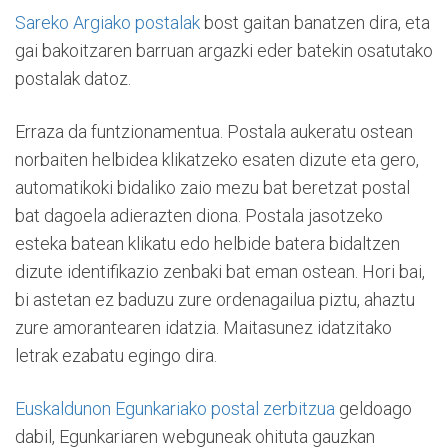
Sareko Argiako postalak
bost gaitan banatzen dira, eta
gai bakoitzaren barruan argazki eder batekin osatutako
postalak datoz.
Erraza da funtzionamentua. Postala aukeratu ostean
norbaiten helbidea klikatzeko esaten dizute eta gero,
automatikoki bidaliko zaio mezu bat beretzat postal
bat dagoela adierazten diona. Postala jasotzeko
esteka batean klikatu edo helbide batera bidaltzen
dizute identifikazio zenbaki bat eman ostean. Hori bai,
bi astetan ez baduzu zure ordenagailua piztu, ahaztu
zure amorantearen idatzia. Maitasunez idatzitako
letrak ezabatu egingo dira.
Euskaldunon Egunkariako postal zerbitzua
geldoago
dabil, Egunkariaren webguneak ohituta gauzkan