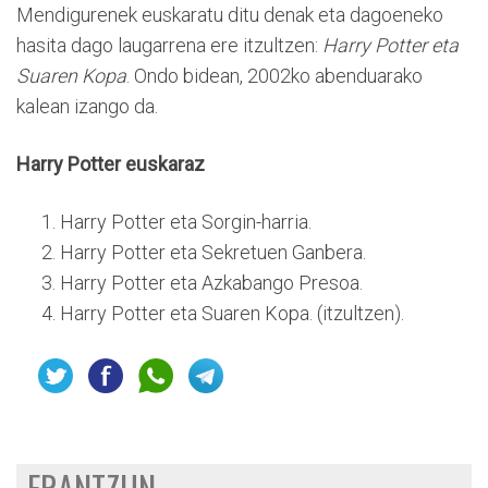
Mendigurenek euskaratu ditu denak eta dagoeneko
hasita dago laugarrena ere itzultzen:
Harry Potter eta
Suaren Kopa
. Ondo bidean, 2002ko abenduarako
kalean izango da.
Harry Potter euskaraz
Harry Potter eta Sorgin-harria.
Harry Potter eta Sekretuen Ganbera.
Harry Potter eta Azkabango Presoa.
Harry Potter eta Suaren Kopa. (itzultzen).
ERANTZUN