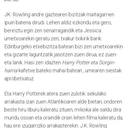
JK. Rowling andre gaztearen bizitzak maitagarrien
ipuin batena dirudi. Lehen aldiz ezkondu eta gero,
bereiztu egin zen senarragandik eta Jessica
umetxoarekin geratu zen, txakur txikirik barik.
Edinburgeko etxebizitza batean bizi zen umetxoarekin
eta gizarte laguntzatik jasotzen zuen dirua, ez zuen-
eta lanik. Hasi zen idazten
Harry Potter eta Sorgin-
harria
kafetxe bateko mahai batean , umearen siestak
aprobetxatuz.
Eta Harry Potterek atera zuen zulotik: sekulako
arrakasta izan zuen Atlantikoaren alde bietan, ondoren
beste hiru liburu kaleratu zituen, milioika ale saldu dira
mundu osoan eta oraindik orain lehen filma kaleratu da,
hau ere izugarrizko arrakasterekin. J.K. Rowling