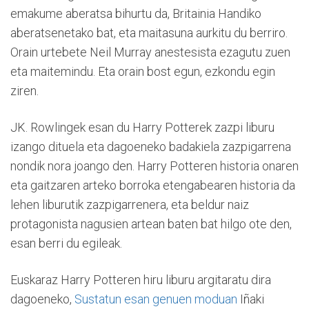
emakume aberatsa bihurtu da, Britainia Handiko
aberatsenetako bat, eta maitasuna aurkitu du berriro.
Orain urtebete Neil Murray anestesista ezagutu zuen
eta maitemindu. Eta orain bost egun, ezkondu egin
ziren.
JK. Rowlingek esan du Harry Potterek zazpi liburu
izango dituela eta dagoeneko badakiela zazpigarrena
nondik nora joango den. Harry Potteren historia onaren
eta gaitzaren arteko borroka etengabearen historia da
lehen liburutik zazpigarrenera, eta beldur naiz
protagonista nagusien artean baten bat hilgo ote den,
esan berri du egileak.
Euskaraz Harry Potteren hiru liburu argitaratu dira
dagoeneko,
Sustatun esan genuen moduan
Iñaki