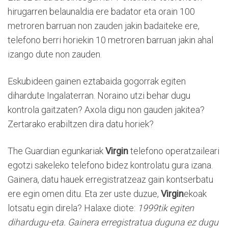
hirugarren belaunaldia ere badator eta orain 100
metroren barruan non zauden jakin badaiteke ere,
telefono berri horiekin 10 metroren barruan jakin ahal
izango dute non zauden.
Eskubideen gainen eztabaida gogorrak egiten
dihardute Ingalaterran. Noraino utzi behar dugu
kontrola gaitzaten? Axola digu non gauden jakitea?
Zertarako erabiltzen dira datu horiek?
The Guardian egunkariak
Virgin
telefono operatzaileari
egotzi sakeleko telefono bidez kontrolatu gura izana.
Gainera, datu hauek erregistratzeaz gain kontserbatu
ere egin omen ditu. Eta zer uste duzue,
Virgin
ekoak
lotsatu egin direla? Halaxe diote:
1999tik egiten
dihardugu-eta. Gainera erregistratua duguna ez dugu