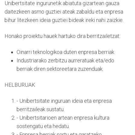
Unibertsitate ingurunetik abiatuta gizartean gauza
daitezkeen asmo guztiei ateak zabaldu eta enpresa
bihur litezkeen ideia guztiei bideak ireki nahi zaizkie.
Honako proiektu hauek hartuko dira berritzailetzat:
Oinarri teknologikoa duten enpresa berriak
Industriarako zerbitzu aurreratuak eta/edo
berriak diren sektoreetara zuzenduak.
HELBURUAK
- Unibertsitate inguruan ideia eta enpresa
berritzaileak sustatu.
- Unibertsitarioen artean enpresa kultura
sostengatu eta hedatu.
- Enpresa berriak sortu eta garatzeko