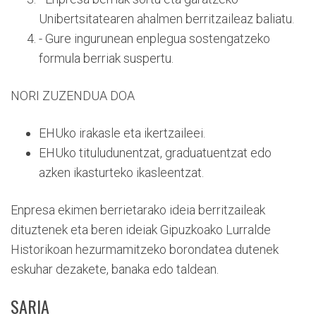
Unibertsitatearen ahalmen berritzaileaz baliatu.
- Gure ingurunean enplegua sostengatzeko
formula berriak suspertu.
NORI ZUZENDUA DOA
EHUko irakasle eta ikertzaileei.
EHUko tituludunentzat, graduatuentzat edo
azken ikasturteko ikasleentzat.
Enpresa ekimen berrietarako ideia berritzaileak
dituztenek eta beren ideiak Gipuzkoako Lurralde
Historikoan hezurmamitzeko borondatea dutenek
eskuhar dezakete, banaka edo taldean.
SARIA