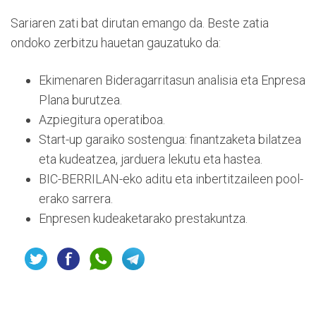
Sariaren zati bat dirutan emango da. Beste zatia
ondoko zerbitzu hauetan gauzatuko da:
Ekimenaren Bideragarritasun analisia eta Enpresa
Plana burutzea.
Azpiegitura operatiboa.
Start-up garaiko sostengua: finantzaketa bilatzea
eta kudeatzea, jarduera lekutu eta hastea.
BIC-BERRILAN-eko aditu eta inbertitzaileen pool-
erako sarrera.
Enpresen kudeaketarako prestakuntza.