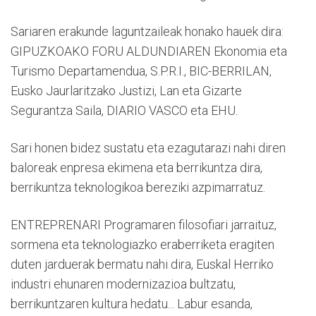
Sariaren erakunde laguntzaileak honako hauek dira:
GIPUZKOAKO FORU ALDUNDIAREN Ekonomia eta
Turismo Departamendua, S.P.R.I., BIC-BERRILAN,
Eusko Jaurlaritzako Justizi, Lan eta Gizarte
Segurantza Saila, DIARIO VASCO eta EHU.
Sari honen bidez sustatu eta ezagutarazi nahi diren
baloreak enpresa ekimena eta berrikuntza dira,
berrikuntza teknologikoa bereziki azpimarratuz.
ENTREPRENARI Programaren filosofiari jarraituz,
sormena eta teknologiazko eraberriketa eragiten
duten jarduerak bermatu nahi dira, Euskal Herriko
industri ehunaren modernizazioa bultzatu,
berrikuntzaren kultura hedatu... Labur esanda,