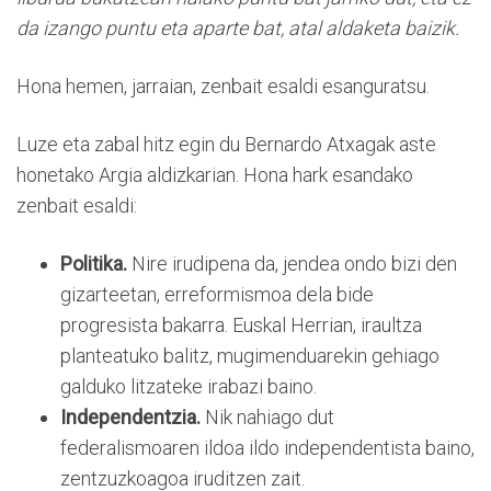
da izango puntu eta aparte bat, atal aldaketa baizik.
Hona hemen, jarraian, zenbait esaldi esanguratsu.
Luze eta zabal hitz egin du Bernardo Atxagak aste
honetako Argia aldizkarian. Hona hark esandako
zenbait esaldi:
Politika.
Nire irudipena da, jendea ondo bizi den
gizarteetan, erreformismoa dela bide
progresista bakarra. Euskal Herrian, iraultza
planteatuko balitz, mugimenduarekin gehiago
galduko litzateke irabazi baino.
Independentzia.
Nik nahiago dut
federalismoaren ildoa ildo independentista baino,
zentzuzkoagoa iruditzen zait.