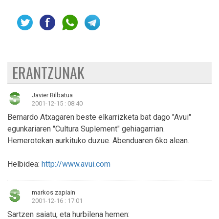
ERANTZUNAK
Javier Bilbatua
2001-12-15 : 08:40
Bernardo Atxagaren beste elkarrizketa bat dago "Avui"
egunkariaren "Cultura Suplement" gehiagarrian.
Hemerotekan aurkituko duzue. Abenduaren 6ko alean.
Helbidea:
http://www.avui.com
markos zapiain
2001-12-16 : 17:01
Sartzen saiatu, eta hurbilena hemen: