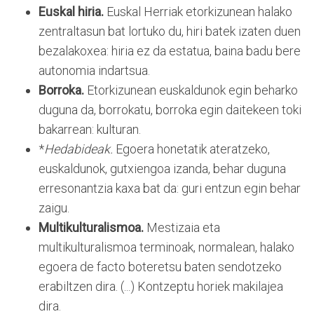
Euskal hiria.
Euskal Herriak etorkizunean halako
zentraltasun bat lortuko du, hiri batek izaten duen
bezalakoxea: hiria ez da estatua, baina badu bere
autonomia indartsua.
Borroka.
Etorkizunean euskaldunok egin beharko
duguna da, borrokatu, borroka egin daitekeen toki
bakarrean: kulturan.
*
Hedabideak.
Egoera honetatik ateratzeko,
euskaldunok, gutxiengoa izanda, behar duguna
erresonantzia kaxa bat da: guri entzun egin behar
zaigu.
Multikulturalismoa.
Mestizaia eta
multikulturalismoa terminoak, normalean, halako
egoera de facto boteretsu baten sendotzeko
erabiltzen dira. (...) Kontzeptu horiek makilajea
dira.