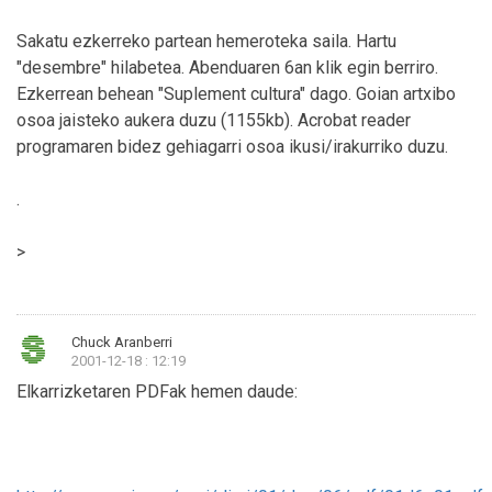
Sakatu ezkerreko partean hemeroteka saila. Hartu
"desembre" hilabetea. Abenduaren 6an klik egin berriro.
Ezkerrean behean "Suplement cultura" dago. Goian artxibo
osoa jaisteko aukera duzu (1155kb). Acrobat reader
programaren bidez gehiagarri osoa ikusi/irakurriko duzu.
.
>
Chuck Aranberri
2001-12-18 : 12:19
Elkarrizketaren PDFak hemen daude: