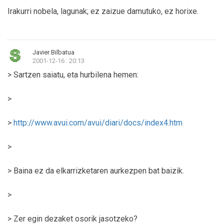
Irakurri nobela, lagunak; ez zaizue damutuko, ez horixe.
Javier Bilbatua
2001-12-16 : 20:13
> Sartzen saiatu, eta hurbilena hemen:
>
>
http://www.avui.com/avui/diari/docs/index4.htm
>
> Baina ez da elkarrizketaren aurkezpen bat baizik.
>
> Zer egin dezaket osorik jasotzeko?