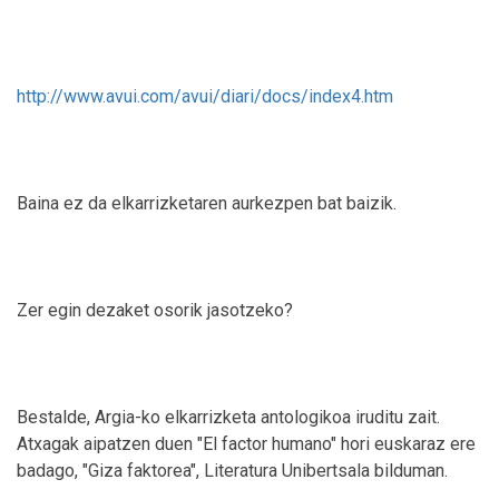
http://www.avui.com/avui/diari/docs/index4.htm
Baina ez da elkarrizketaren aurkezpen bat baizik.
Zer egin dezaket osorik jasotzeko?
Bestalde, Argia-ko elkarrizketa antologikoa iruditu zait.
Atxagak aipatzen duen "El factor humano" hori euskaraz ere
badago, "Giza faktorea", Literatura Unibertsala bilduman.