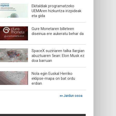
Ekitaldiak programatzeko
UEMAren hizkuntza irizpideak
eta gida
Gure Monetaren billeteen
diseinua ere aukeratu behar da
SpaceX suziriaren talka Ilargian
abuztuaren 5ean: Elon Musk ez
doa barruan
Nola egin Euskal Herriko
eklipse-mapa on bat ordu
erdian
»»
Jardun osoa