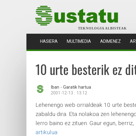
TEKNOLOGIA ALBISTEAK
(CURRENT)
HASIERA
MULTIMEDIA
ADIMENEZ
AR
10 urte besterik ez d
Iban - Garatik hartua
2001-12-13 : 13:12
Lehenengo web orrialdeak 10 urte bester
zabaldu dira. Eta nolakoa zen leheneng
lerro baino ez zituen. Gaur egun, berriz, 
artikulua