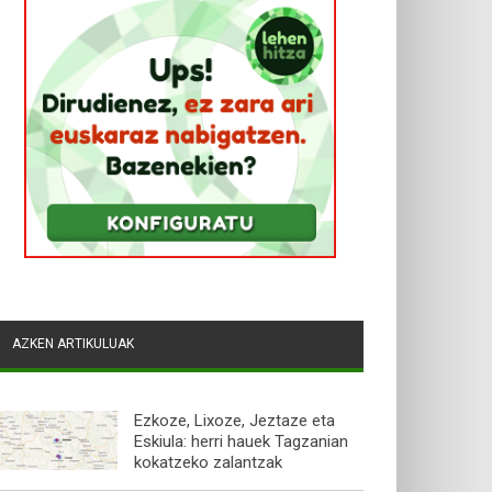
AZKEN ARTIKULUAK
Ezkoze, Lixoze, Jeztaze eta
Eskiula: herri hauek Tagzanian
kokatzeko zalantzak