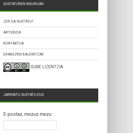
SUSTATUREN INGURUAN
ZER DA SUSTATU?
ARTXIBOA
KONTAKTUA
ERABILPEN BALDINTZAK
GURE LIZENTZIA
JARRAITU SUSTATU.EUS
E-postaz, mezuz mezu: