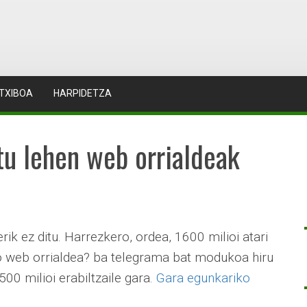
TXIBOA
HARPIDETZA
itu lehen web orrialdeak
ik ez ditu. Harrezkero, ordea, 1600 milioi atari
o web orrialdea? ba telegrama bat modukoa hiru
500 milioi erabiltzaile gara.
Gara egunkariko