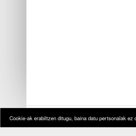
Cookie-ak erabiltzen ditugu, baina datu pertsonalak ez