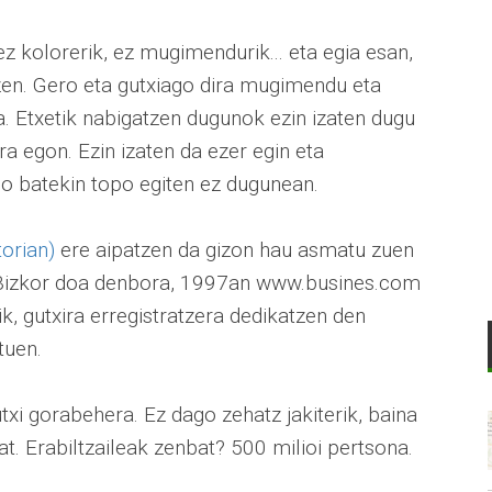
ez kolorerik, ez mugimendurik... eta egia esan,
zen. Gero eta gutxiago dira mugimendu eta
a. Etxetik nabigatzen dugunok ezin izaten dugu
 egon. Ezin izaten da ezer egin eta
o batekin topo egiten ez dugunean.
torian)
ere aipatzen da gizon hau asmatu zuen
. Bizkor doa denbora, 1997an www.busines.com
k, gutxira erregistratzera dedikatzen den
tuen.
txi gorabehera. Ez dago zehatz jakiterik, baina
t. Erabiltzaileak zenbat? 500 milioi pertsona.