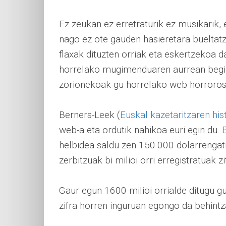
Ez zeukan ez erretraturik ez musikarik, 
nago ez ote gauden hasieretara bueltat
flaxak dituzten orriak eta eskertzekoa d
horrelako mugimenduaren aurrean begira
zorionekoak gu horrelako web horroros
Berners-Leek (
Euskal kazetaritzaren his
web-a eta ordutik nahikoa euri egin du
helbidea saldu zen 150.000 dolarrengati
zerbitzuak bi milioi orri erregistratuak zi
Gaur egun 1600 milioi orrialde ditugu gu
zifra horren inguruan egongo da behintza