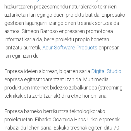
hizkuntzaren prozesamendu naturalerako tekniken
uztarketan lan egingo duen proiektu bat da. Enpresako
gestioan lagungarri izango diren tresnak sortzea da
asmoa. Simeon Barroso enpresaren promotorea
informatikaria da, bere proiektu propio honetan
lantzatu aurretik,
Adur Software Products
enpresan
lan egin izan du.
Enpresa ideien alorrean, bigarren saria
Digital Studio
enpresa egitasmoarentzat izan da. Multimedia
produktuen Internet bidezko zabalkundea (streaming
teknikak eta zerbitzariak) dira etxe honen lana.
Enpresa barneko berrikuntza teknologikorako
proiektuetan, Eibarko Ocamica Hnos Urko enpresak
irabazi du lehen saria. Eskuko tresnak egiten ditu 70