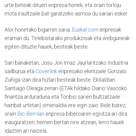
urte beteak dituen enpresa honek, eta orain torloju
mota iraultzaile bat garatzeko asmoa du sariari esker.
Alor honetako bigarren saria,
Euskal.com
enpresak
eraman du. Telebistarako produkzioak eta webguneak
egiten dituzte hauek, besteak beste.
Sari banaketan, Josu Jon Imaz Jaurlaritzako Industria
sailburua eta
Coverlink
enpresako ekintzaile Gonzalo
Zuñiga izan dira hizlari besteak beste. Ekitaldian
Santiago Oleaga zenari (ETAk hildako Diario Vascoko
finantza arduraduna eta Toribio sarien bultzatzaile
hainbat urtetan) omenaldia ere egin zaio. Bide batez,
orain
Bic-Berrilan
enpresa biberoaren egoitza ari dira
inauguratzen, hemen bertan nire atzean, lerro hauek
idazten ari naizela...