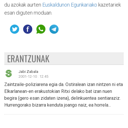
du azokak aurten
Euskaldunon Egunkariako
kazetariek
esan diguten moduan.
ERANTZUNAK
Jabi Zabala
2001-12-10 : 12:45
Zaintzaile-poliziarena egia da. Ostiralean izan nintzen ni eta
Elkarlanean-en erakustokian Ritxi delako bat izan nuen
begira (gero esan zidaten izena), delinkuentea sentiaraziz.
Hurrengorako bizarra kenduta joango naiz, ea horrela...