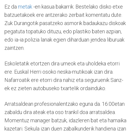
Ez da
metak
-en kasua bakarrik. Bestelako disko etxe
batzuetakoek ere antzerako zerbait komentatu dute.
Zuk Durangotik pasatzeko asmorik badaukazu diskoak
pegatuta topatuko dituzu, edo plastiko baten azpian,
edo ia-ia polizia lanak egien diharduan jendea liburuak
zaintzen.
Eskoletatik etortzen dira umeok eta uholdeka etorri
ere. Euskal Herri osoko neska-mutikoak izan dira.
Nafarroatik ere etorri dira nahiz eta seguruenik Sanz-
ek ez zieten autobuseko txartelik ordainduko.
Arratsaldean profesionalentzako eguna da. 16:00etan
zabaldu dira ateak eta oso trankil doa arratsaldea.
Momentuz manager batzuk, idazleren bat eta hamaika
kazetari. Sekula izan duen zabalkunderik handiena izan