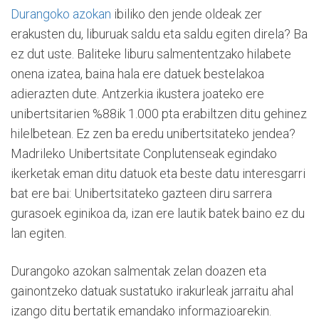
Durangoko azokan
ibiliko den jende oldeak zer
erakusten du, liburuak saldu eta saldu egiten direla? Ba
ez dut uste. Baliteke liburu salmententzako hilabete
onena izatea, baina hala ere datuek bestelakoa
adierazten dute. Antzerkia ikustera joateko ere
unibertsitarien %88ik 1.000 pta erabiltzen ditu gehinez
hilelbetean. Ez zen ba eredu unibertsitateko jendea?
Madrileko Unibertsitate Conplutenseak egindako
ikerketak eman ditu datuok eta beste datu interesgarri
bat ere bai: Unibertsitateko gazteen diru sarrera
gurasoek eginikoa da, izan ere lautik batek baino ez du
lan egiten.
Durangoko azokan salmentak zelan doazen eta
gainontzeko datuak sustatuko irakurleak jarraitu ahal
izango ditu bertatik emandako informazioarekin.