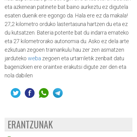
eta azkenean patinete bat baino aurkeztu ez digutela
esaten duenik ere egongo da. Hala ere ez da makala!
27,2 kilometro orduko lastertasuna hartzen du eta ez
du kutsatzen. Bateria potente bat du indarra emateko
eta 27 kilometrorako autonomia du. Asko ez dela arte
ezkutuan zegoen tramankulu hau zer zen asmatzen
jarduteko
weba
zegoen eta urtarriletik zenbait datu
bagenizkien ere oraintxe erakutsi digute zer den eta
nola dabilen
ERANTZUNAK