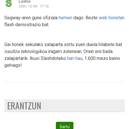
Luistxo
2001-12-04 : 17:16
Segway-aren gune ofiziala
hemen
dago. Beste
web honetan
flash demostrazio bat.
Gai honek sekulako zalaparta sortu zuen duela hilabete bat
iraultza teknologikoa
iragarri zutenean. Orain ere bada
zalapartarik. Ikusi Slashdoteko
hari hau,
1.600 mezu baino
gehiago!
ERANTZUN
Sartu