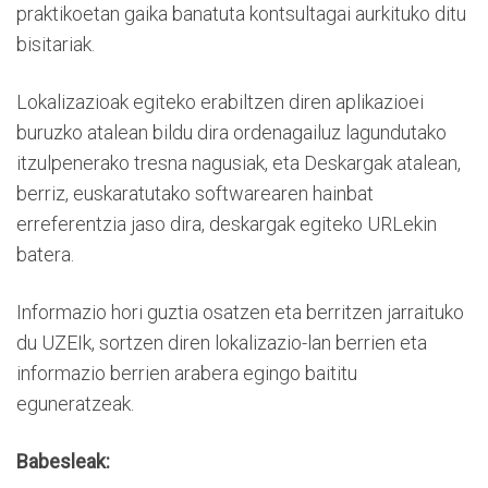
praktikoetan gaika banatuta kontsultagai aurkituko ditu
bisitariak.
Lokalizazioak egiteko erabiltzen diren aplikazioei
buruzko atalean bildu dira ordenagailuz lagundutako
itzulpenerako tresna nagusiak, eta Deskargak atalean,
berriz, euskaratutako softwarearen hainbat
erreferentzia jaso dira, deskargak egiteko URLekin
batera.
Informazio hori guztia osatzen eta berritzen jarraituko
du UZEIk, sortzen diren lokalizazio-lan berrien eta
informazio berrien arabera egingo baititu
eguneratzeak.
Babesleak: