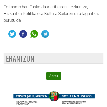
Egitasmo hau Eusko Jaurlaritzaren Hezkuntza,
Hizkuntza Politika eta Kultura Sailaren diru-laguntzaz
burutu da.
ERANTZUN
Sartu