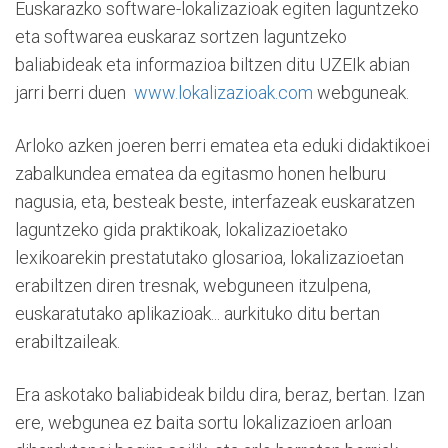
Euskarazko software-lokalizazioak egiten laguntzeko
eta softwarea euskaraz sortzen laguntzeko
baliabideak eta informazioa biltzen ditu UZEIk abian
jarri berri duen
www.lokalizazioak.com
webguneak.
Arloko azken joeren berri ematea eta eduki didaktikoei
zabalkundea ematea da egitasmo honen helburu
nagusia, eta, besteak beste, interfazeak euskaratzen
laguntzeko gida praktikoak, lokalizazioetako
lexikoarekin prestatutako glosarioa, lokalizazioetan
erabiltzen diren tresnak, webguneen itzulpena,
euskaratutako aplikazioak... aurkituko ditu bertan
erabiltzaileak.
Era askotako baliabideak bildu dira, beraz, bertan. Izan
ere, webgunea ez baita sortu lokalizazioen arloan