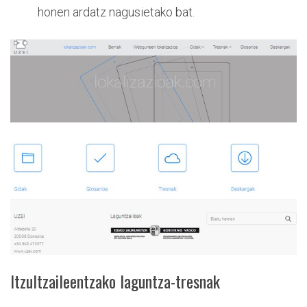
honen ardatz nagusietako bat.
Itzultzaileentzako laguntza-tresnak