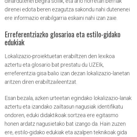
dihardutenei begira soilik, eta arlo horretan berriak
direnei edota beren ezagutza sakondu nahi dutenenei
ere informazio erabilgarria eskaini nahi izan zaie.
Erreferentziazko glosarioa eta estilo-gidako
edukiak
Lokalizazio-proiektuetan erabiltzen den lexikoa
aztertu eta glosario bat prestatu du UZEIk,
erreferentzia gisa balio izan dezan lokalizazio-lanetan
aritzen diren erabiltzaileentzat.
Esan bezala, azken urteetan egindako lokalizazio-lanak
aztertu eta izandako zailtasun nagusiak identifikatu
ondoren, eduki didaktikoak sortzea ere egitasmo
honen ardatz nagusietako bat izango da. Hain zuzen
ere, estilo-gidako edukiak eta azalpen teknikoak gida