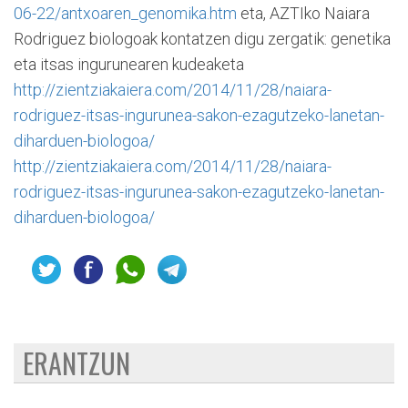
06-22/antxoaren_genomika.htm
eta, AZTIko Naiara
Rodriguez biologoak kontatzen digu zergatik: genetika
eta itsas ingurunearen kudeaketa
http://zientziakaiera.com/2014/11/28/naiara-
rodriguez-itsas-ingurunea-sakon-ezagutzeko-lanetan-
diharduen-biologoa/
http://zientziakaiera.com/2014/11/28/naiara-
rodriguez-itsas-ingurunea-sakon-ezagutzeko-lanetan-
diharduen-biologoa/
ERANTZUN