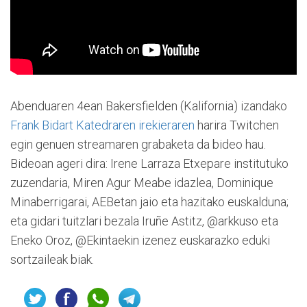
Abenduaren 4ean Bakersfielden (Kalifornia) izandako
Frank Bidart Katedraren irekieraren
harira Twitchen
egin genuen streamaren grabaketa da bideo hau.
Bideoan ageri dira: Irene Larraza Etxepare institutuko
zuzendaria, Miren Agur Meabe idazlea, Dominique
Minaberrigarai, AEBetan jaio eta hazitako euskalduna;
eta gidari tuitzlari bezala Iruñe Astitz, @arkkuso eta
Eneko Oroz, @Ekintaekin izenez euskarazko eduki
sortzaileak biak.