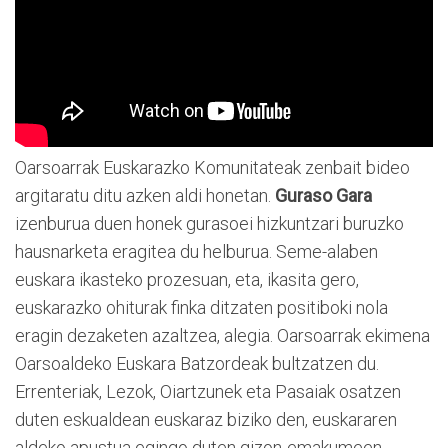
Oarsoarrak Euskarazko Komunitateak zenbait bideo
argitaratu ditu azken aldi honetan.
Guraso Gara
izenburua duen honek gurasoei hizkuntzari buruzko
hausnarketa eragitea du helburua. Seme-alaben
euskara ikasteko prozesuan, eta, ikasita gero,
euskarazko ohiturak finka ditzaten positiboki nola
eragin dezaketen azaltzea, alegia. Oarsoarrak ekimena
Oarsoaldeko Euskara Batzordeak bultzatzen du.
Errenteriak, Lezok, Oiartzunek eta Pasaiak osatzen
duten eskualdean euskaraz biziko den, euskararen
aldeko apustua egingo duten gizon-emakumeen