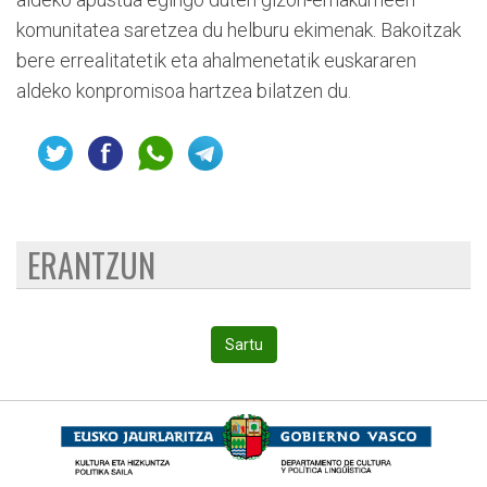
komunitatea saretzea du helburu ekimenak. Bakoitzak
bere errealitatetik eta ahalmenetatik euskararen
aldeko konpromisoa hartzea bilatzen du.
ERANTZUN
Sartu