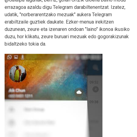
errazagoa azaldu digu Telegram darabiltenentzat. Izatez,
udatik, "norberarentzako mezuak" aukera Telegram
erabiltzaile guztiek daukate. Ezker-menua irekitzen
duzunean, zeure eta izenaren ondoan "laino" ikonoa ikusiko
duzu, hor klikatu, zeure buruari mezuak edo gogorakizunak
bidaltzeko tokia da.