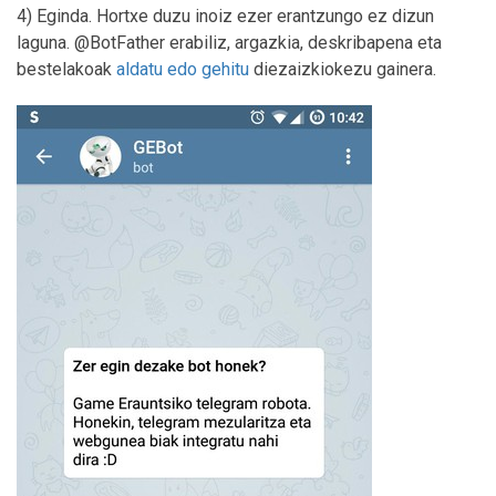
4) Eginda. Hortxe duzu inoiz ezer erantzungo ez dizun
laguna. @BotFather erabiliz, argazkia, deskribapena eta
bestelakoak
aldatu edo gehitu
diezaizkiokezu gainera.