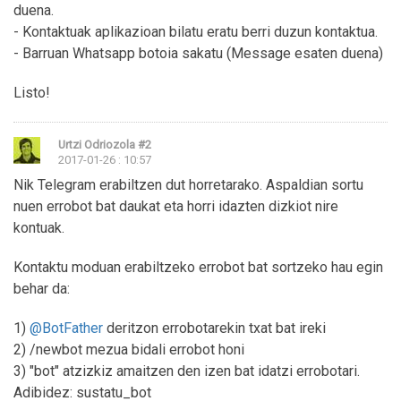
duena.
- Kontaktuak aplikazioan bilatu eratu berri duzun kontaktua.
- Barruan Whatsapp botoia sakatu (Message esaten duena)
Listo!
Urtzi Odriozola
#2
2017-01-26 : 10:57
Nik Telegram erabiltzen dut horretarako. Aspaldian sortu
nuen errobot bat daukat eta horri idazten dizkiot nire
kontuak.
Kontaktu moduan erabiltzeko errobot bat sortzeko hau egin
behar da:
1)
@BotFather
deritzon errobotarekin txat bat ireki
2) /newbot mezua bidali errobot honi
3) "bot" atzizkiz amaitzen den izen bat idatzi errobotari.
Adibidez: sustatu_bot