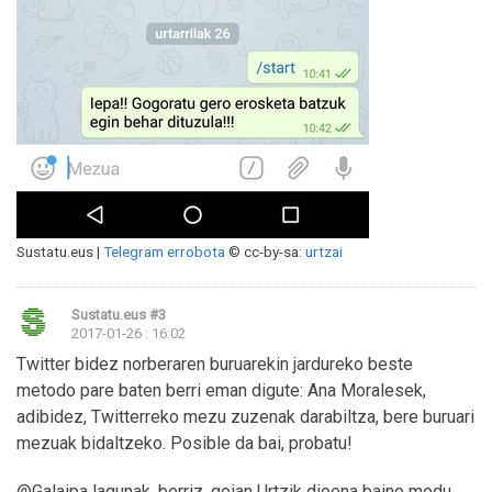
Sustatu.eus |
Telegram errobota
© cc-by-sa:
urtzai
Sustatu.eus
#3
2017-01-26 : 16:02
Twitter bidez norberaren buruarekin jardureko beste
metodo pare baten berri eman digute: Ana Moralesek,
adibidez, Twitterreko mezu zuzenak darabiltza, bere buruari
mezuak bidaltzeko. Posible da bai, probatu!
@Galaipa lagunak, berriz, goian Urtzik dioena baino modu