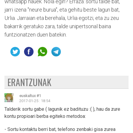
whatsapp hauek. Nola egin? Erraza: sortu talde bat,
jarri izena "neure burua", eta gehitu beste lagun bat,
Urlia. Jarraian eta berehala, Urlia egotzi, eta zu zeu
bakarrik geratuko zara, talde unipertsonal baina
funtzionatzen duen batekin.
ERANTZUNAK
euskaltux
#1
2017-01-25 : 18:54
Talderik sortu gabe ( lagunik ez badituzu :( ), hau da zure
kontu propioari berba egiteko metodoa:
- Sortu kontaktu berri bat, telefono zenbaki gisa zurea