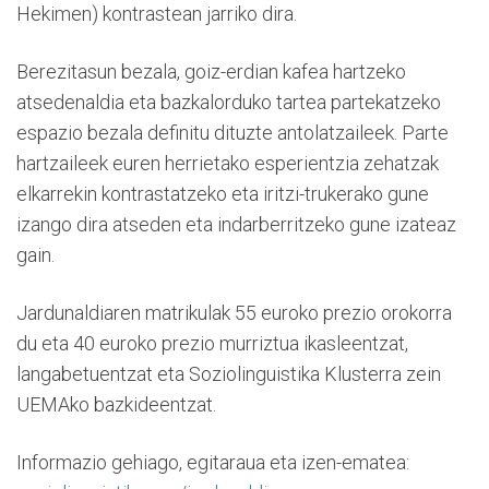
Hekimen) kontrastean jarriko dira.
Berezitasun bezala, goiz-erdian kafea hartzeko
atsedenaldia eta bazkalorduko tartea partekatzeko
espazio bezala definitu dituzte antolatzaileek. Parte
hartzaileek euren herrietako esperientzia zehatzak
elkarrekin kontrastatzeko eta iritzi-trukerako gune
izango dira atseden eta indarberritzeko gune izateaz
gain.
Jardunaldiaren matrikulak 55 euroko prezio orokorra
du eta 40 euroko prezio murriztua ikasleentzat,
langabetuentzat eta Soziolinguistika Klusterra zein
UEMAko bazkideentzat.
Informazio gehiago, egitaraua eta izen-ematea: