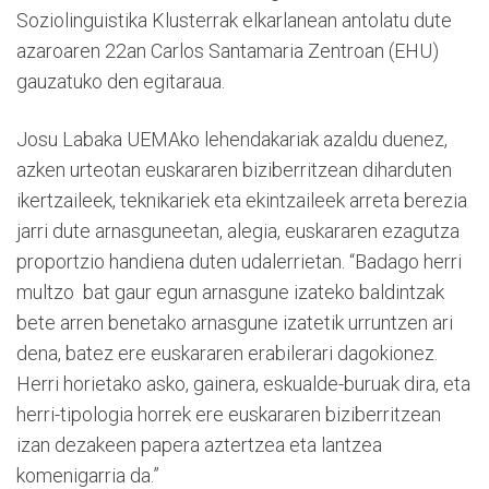
Soziolinguistika Klusterrak elkarlanean antolatu dute
azaroaren 22an Carlos Santamaria Zentroan (EHU)
gauzatuko den egitaraua.
Josu Labaka UEMAko lehendakariak azaldu duenez,
azken urteotan euskararen biziberritzean diharduten
ikertzaileek, teknikariek eta ekintzaileek arreta berezia
jarri dute arnasguneetan, alegia, euskararen ezagutza
proportzio handiena duten udalerrietan. “Badago herri
multzo bat gaur egun arnasgune izateko baldintzak
bete arren benetako arnasgune izatetik urruntzen ari
dena, batez ere euskararen erabilerari dagokionez.
Herri horietako asko, gainera, eskualde-buruak dira, eta
herri-tipologia horrek ere euskararen biziberritzean
izan dezakeen papera aztertzea eta lantzea
komenigarria da.”