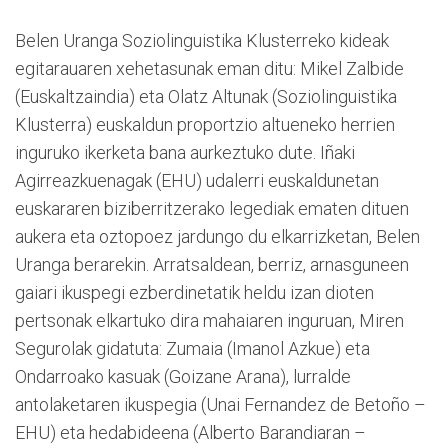
Belen Uranga Soziolinguistika Klusterreko kideak
egitarauaren xehetasunak eman ditu: Mikel Zalbide
(Euskaltzaindia) eta Olatz Altunak (Soziolinguistika
Klusterra) euskaldun proportzio altueneko herrien
inguruko ikerketa bana aurkeztuko dute. Iñaki
Agirreazkuenagak (EHU) udalerri euskaldunetan
euskararen biziberritzerako legediak ematen dituen
aukera eta oztopoez jardungo du elkarrizketan, Belen
Uranga berarekin. Arratsaldean, berriz, arnasguneen
gaiari ikuspegi ezberdinetatik heldu izan dioten
pertsonak elkartuko dira mahaiaren inguruan, Miren
Segurolak gidatuta: Zumaia (Imanol Azkue) eta
Ondarroako kasuak (Goizane Arana), lurralde
antolaketaren ikuspegia (Unai Fernandez de Betoño –
EHU) eta hedabideena (Alberto Barandiaran –