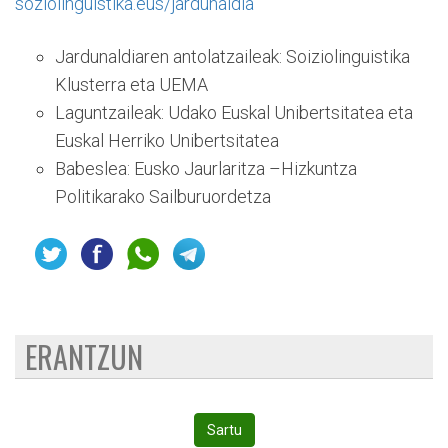
soziolinguistika.eus/jardunaldia
Jardunaldiaren antolatzaileak: Soiziolinguistika
Klusterra eta UEMA
Laguntzaileak: Udako Euskal Unibertsitatea eta
Euskal Herriko Unibertsitatea
Babeslea: Eusko Jaurlaritza –Hizkuntza
Politikarako Sailburuordetza
ERANTZUN
Sartu