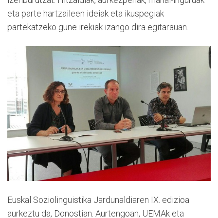
eta parte hartzaileen ideiak eta ikuspegiak
partekatzeko gune irekiak izango dira egitarauan.
Euskal Soziolinguistika Jardunaldiaren IX. edizioa
aurkeztu da, Donostian. Aurtengoan, UEMAk eta