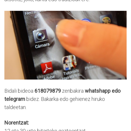
Bidali bideoa
618079879
zenbakira
whatshapp edo
telegram
bidez. Bakarka edo gehienez hiruko
taldeetan.
Norentzat:
12 eta 30 urte bitarteko gazteentzat.