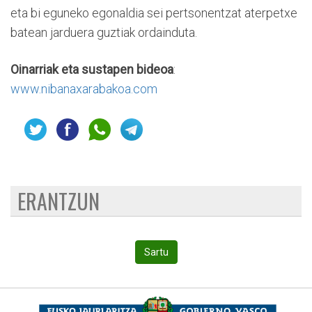
eta bi eguneko egonaldia sei pertsonentzat aterpetxe
batean jarduera guztiak ordainduta.
Oinarriak
eta sustapen bideoa
:
www.nibanaxarabakoa.com
ERANTZUN
Sartu