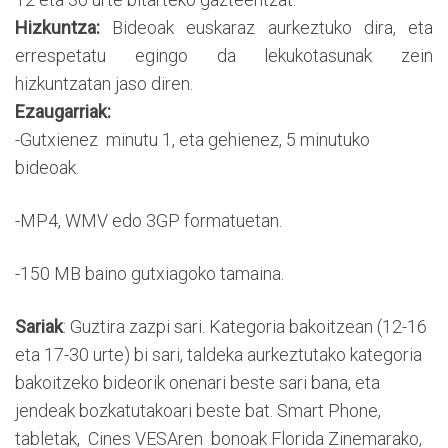
Hizkuntza:
Bideoak euskaraz aurkeztuko dira, eta
errespetatu egingo da lekukotasunak zein
hizkuntzatan jaso diren.
Ezaugarriak
:
-Gutxienez minutu 1, eta gehienez, 5 minutuko
bideoak.
-MP4, WMV edo 3GP formatuetan.
-150 MB baino gutxiagoko tamaina.
Sariak
:
Guztira zazpi sari. Kategoria bakoitzean (12-16
eta 17-30 urte) bi sari, taldeka aurkeztutako kategoria
bakoitzeko bideorik onenari beste sari bana, eta
jendeak bozkatutakoari beste bat. Smart Phone,
tabletak, Cines VESAren bonoak Florida Zinemarako,