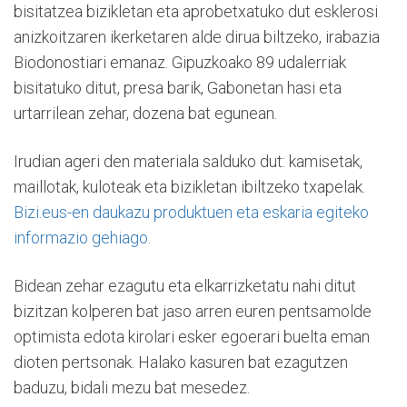
bisitatzea bizikletan eta aprobetxatuko dut esklerosi
anizkoitzaren ikerketaren alde dirua biltzeko, irabazia
Biodonostiari emanaz. Gipuzkoako 89 udalerriak
bisitatuko ditut, presa barik, Gabonetan hasi eta
urtarrilean zehar, dozena bat egunean.
Irudian ageri den materiala salduko dut: kamisetak,
maillotak, kuloteak eta bizikletan ibiltzeko txapelak.
Bizi.eus-en daukazu produktuen eta eskaria egiteko
informazio gehiago
.
Bidean zehar ezagutu eta elkarrizketatu nahi ditut
bizitzan kolperen bat jaso arren euren pentsamolde
optimista edota kirolari esker egoerari buelta eman
dioten pertsonak. Halako kasuren bat ezagutzen
baduzu, bidali mezu bat mesedez.