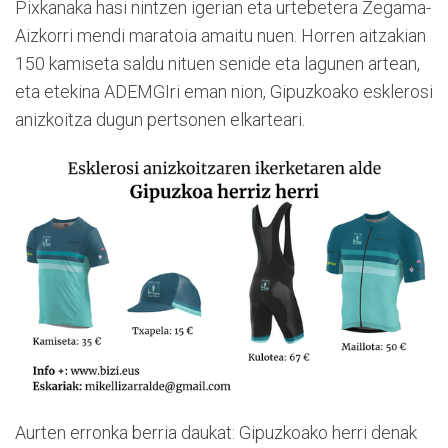
Pixkanaka hasi nintzen igerian eta urtebetera Zegama-
Aizkorri mendi maratoia amaitu nuen. Horren aitzakian
150 kamiseta saldu nituen senide eta lagunen artean,
eta etekina ADEMGIri eman nion, Gipuzkoako esklerosi
anizkoitza dugun pertsonen elkarteari.
Aurten erronka berria daukat: Gipuzkoako herri denak