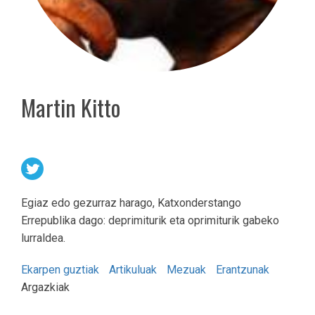
Martin Kitto
Egiaz edo gezurraz harago, Katxonderstango
Errepublika dago: deprimiturik eta oprimiturik gabeko
lurraldea.
Ekarpen guztiak
Artikuluak
Mezuak
Erantzunak
Argazkiak