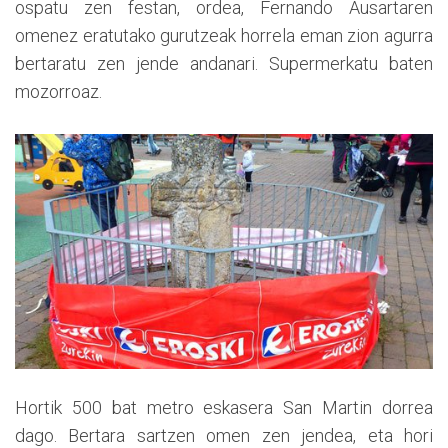
ospatu zen festan, ordea, Fernando Ausartaren
omenez eratutako gurutzeak horrela eman zion agurra
bertaratu zen jende andanari. Supermerkatu baten
mozorroaz.
Hortik 500 bat metro eskasera San Martin dorrea
dago. Bertara sartzen omen zen jendea, eta hori