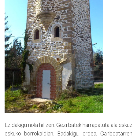
Ez dakigu nola hil zen. Gezi batek harrapatuta ala eskuz
eskuko borrokaldian. Badakigu, ordea, Ganboatarren