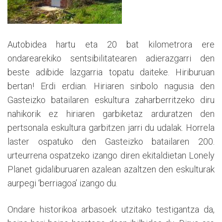
Autobidea hartu eta 20 bat kilometrora ere
ondarearekiko sentsibilitatearen adierazgarri den
beste adibide lazgarria topatu daiteke. Hiriburuan
bertan! Erdi erdian. Hiriaren sinbolo nagusia den
Gasteizko batailaren eskultura zaharberritzeko diru
nahikorik ez hiriaren garbiketaz arduratzen den
pertsonala eskultura garbitzen jarri du udalak. Horrela
laster ospatuko den Gasteizko batailaren 200.
urteurrena ospatzeko izango diren ekitaldietan Lonely
Planet gidaliburuaren azalean azaltzen den eskulturak
aurpegi ‘berriagoa’ izango du.
Ondare historikoa arbasoek utzitako testigantza da,