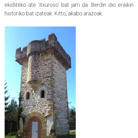
ekiditeko ate ‘itxuroso’ bat jarri da. Berdin dio eraikin
historiko bat izateak. Kitto, akabo arazoak.