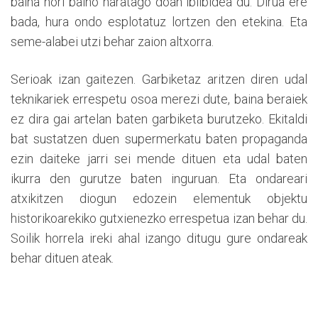
baina hori baino haratago doan ibilbidea du. Dirua ere
bada, hura ondo esplotatuz lortzen den etekina. Eta
seme-alabei utzi behar zaion altxorra.
Serioak izan gaitezen. Garbiketaz aritzen diren udal
teknikariek errespetu osoa merezi dute, baina beraiek
ez dira gai artelan baten garbiketa burutzeko. Ekitaldi
bat sustatzen duen supermerkatu baten propaganda
ezin daiteke jarri sei mende dituen eta udal baten
ikurra den gurutze baten inguruan. Eta ondareari
atxikitzen diogun edozein elementuk objektu
historikoarekiko gutxienezko errespetua izan behar du.
Soilik horrela ireki ahal izango ditugu gure ondareak
behar dituen ateak.