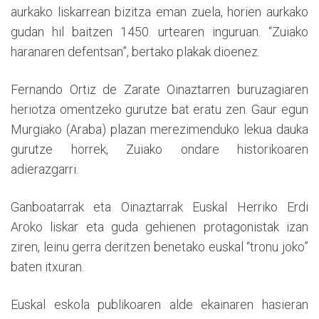
aurkako liskarrean bizitza eman zuela, horien aurkako
gudan hil baitzen 1450. urtearen inguruan. “Zuiako
haranaren defentsan”, bertako plakak dioenez.
Fernando Ortiz de Zarate Oinaztarren buruzagiaren
heriotza omentzeko gurutze bat eratu zen. Gaur egun
Murgiako (Araba) plazan merezimenduko lekua dauka
gurutze horrek, Zuiako ondare historikoaren
adierazgarri.
Ganboatarrak eta Oinaztarrak Euskal Herriko Erdi
Aroko liskar eta guda gehienen protagonistak izan
ziren, leinu gerra deritzen benetako euskal “tronu joko”
baten itxuran.
Euskal eskola publikoaren alde ekainaren hasieran