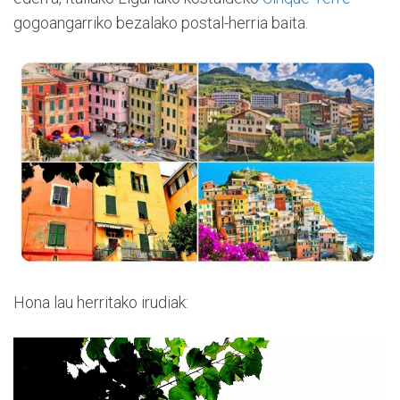
gogoangarriko bezalako postal-herria baita.
Hona lau herritako irudiak: