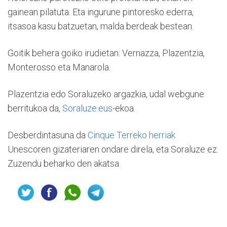
gainean pilatuta. Eta ingurune pintoresko ederra,
itsasoa kasu batzuetan, malda berdeak bestean.
Goitik behera goiko irudietan: Vernazza, Plazentzia,
Monterosso eta Manarola.
Plazentzia edo Soraluzeko argazkia, udal webgune
berritukoa da,
Soraluze.eus
-ekoa.
Desberdintasuna da
Cinque Terreko herriak
Unescoren gizateriaren ondare direla, eta Soraluze ez.
Zuzendu beharko den akatsa.