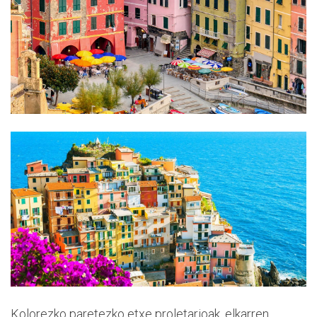
Kolorezko paretezko etxe proletarioak, elkarren