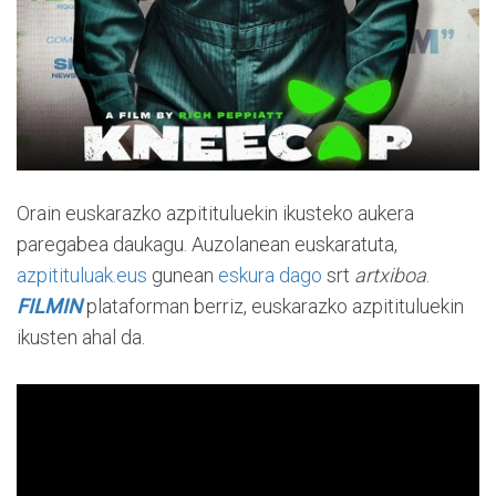
Orain euskarazko azpitituluekin ikusteko aukera
paregabea daukagu. Auzolanean euskaratuta,
azpitituluak.eus
gunean
eskura dago
srt
artxiboa
.
FILMIN
plataforman berriz, euskarazko azpitituluekin
ikusten ahal da.