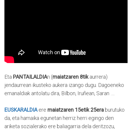
Eta
PANTAILALDIA
n (
maiatzaren 8tik
aurrera)
jendaurrean ikusteko aukera izango dugu. Dagoeneko
emanaldiak antolatu dira, Bilbon, Iruñean, Saran ….
EUSKARALDIA
ere
maiatzaren 15etik 25era
burutuko
da, eta hamaika egunetan herriz herri egingo den
ariketa sozialerako ere baliagarria dela deritzozu,