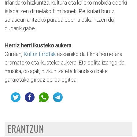
Irlandako hizkuntza, kultura eta kaleko mobida ederki
isladatzen dituelako film honek. Pelikulari buruz
solasean aritzeko parada ederra eskaintzen du,
dudarik gabe.
Herriz herri ikusteko aukera
Gurean,
Kultur Errotak
eskainiko du filma herrietara
eramateko eta ikusteko aukera. Eta polita izango da,
musika, drogak, hizkuntza eta Irlandako bake
garaiotako giroaz berba egitea.
ERANTZUN