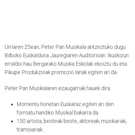
Urriaren 25ean, Peter Pan Musikala antzeztuko dugu
Bilboko Euskalduna Jauregiaren Auditorioan. Ikuskizun
erraldoi hau Bergarako Musika Eskolak ekoiztu du eta
Pikupe Produkzioak promozio lanak egiten ari da.
Peter Pan Musikalaren ezaugarriak hauek dira:
Momentu honetan
Euskaraz
egiten ari den
formatu handiko Musikal bakarra da.
150 artista, besteak beste, aktoreak, musikariak,
tramoiariak…