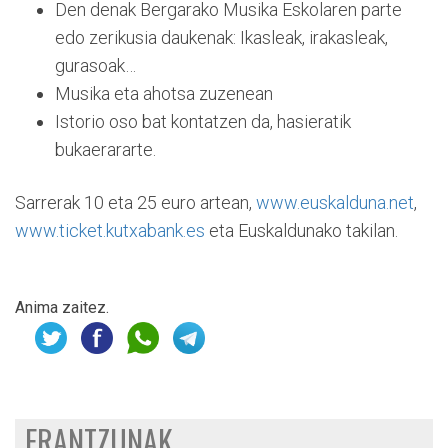
Den denak Bergarako Musika Eskolaren parte
edo zerikusia daukenak: Ikasleak, irakasleak,
gurasoak…
Musika eta ahotsa zuzenean
Istorio oso bat kontatzen da, hasieratik
bukaerararte.
Sarrerak 10 eta 25 euro artean,
www.euskalduna.net
,
www.ticket.kutxabank.es
eta Euskaldunako takilan.
Anima zaitez.
ERANTZUNAK