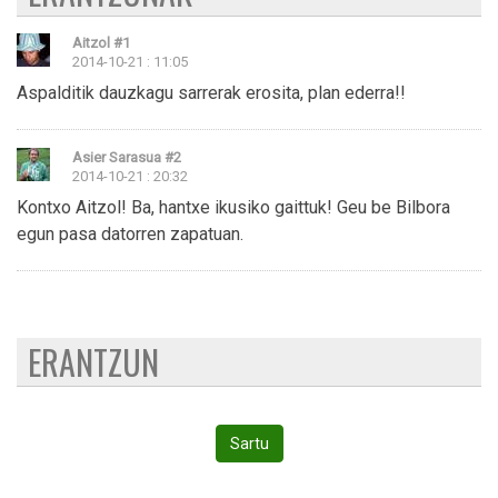
Aitzol
#1
2014-10-21 : 11:05
Aspalditik dauzkagu sarrerak erosita, plan ederra!!
Asier Sarasua
#2
2014-10-21 : 20:32
Kontxo Aitzol! Ba, hantxe ikusiko gaittuk! Geu be Bilbora
egun pasa datorren zapatuan.
ERANTZUN
Sartu