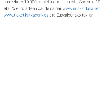
harrezkero 10.000 ikusletik gora izan ditu. Sarrerak 10
eta 25 euro artean daude salgai,
www.euskalduna.net
,
www.ticket.kutxabank.es
eta Euskaldunako takilan.