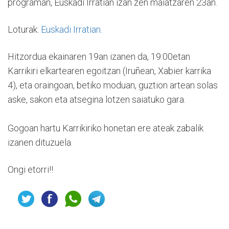
programan, Euskadi Irratian izan zen maiatzaren 23an.
Loturak:
Euskadi Irratian
.
Hitzordua ekainaren 19an izanen da, 19:00etan
Karrikiri elkartearen egoitzan (Iruñean, Xabier karrika
4), eta oraingoan, betiko moduan, guztion artean solas
aske, sakon eta atsegina lotzen saiatuko gara.
Gogoan hartu Karrikiriko honetan ere ateak zabalik
izanen dituzuela.
Ongi etorri!!