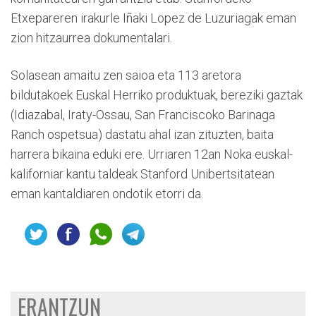
Etxepareren irakurle Iñaki Lopez de Luzuriagak eman
zion hitzaurrea dokumentalari.
Solasean amaitu zen saioa eta 113 aretora
bildutakoek Euskal Herriko produktuak, bereziki gaztak
(Idiazabal, Iraty-Ossau, San Franciscoko Barinaga
Ranch ospetsua) dastatu ahal izan zituzten, baita
harrera bikaina eduki ere. Urriaren 12an Noka euskal-
kaliforniar kantu taldeak Stanford Unibertsitatean
eman kantaldiaren ondotik etorri da.
ERANTZUN