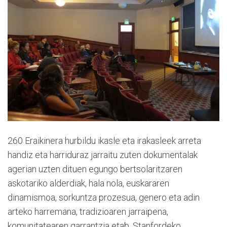
260 Eraikinera hurbildu ikasle eta irakasleek arreta
handiz eta harriduraz jarraitu zuten dokumentalak
agerian uzten dituen egungo bertsolaritzaren
askotariko alderdiak, hala nola, euskararen
dinamismoa, sorkuntza prozesua, genero eta adin
arteko harremana, tradizioaren jarraipena,
komunitatearen garrantzia etab. Stanfordeko