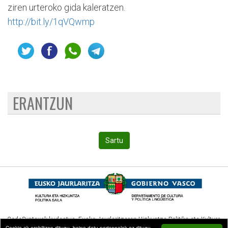
ziren urteroko gida kaleratzen.
http://bit.ly/1qVQwmp
ERANTZUN
Sartu
CodeSyntaxek kudeatua,
Eusko Jaurlaritzaren Hizkuntza Politika eta Kultura
Cookie-ak erabiltzen ditugu, baina datu pertsonalak ez ditugu