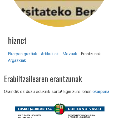
hiznet
Ekarpen guztiak
Artikuluak
Mezuak
Erantzunak
Argazkiak
Erabiltzailearen erantzunak
Oraindik ez duzu edukirik sortu! Egin zure lehen
ekarpena