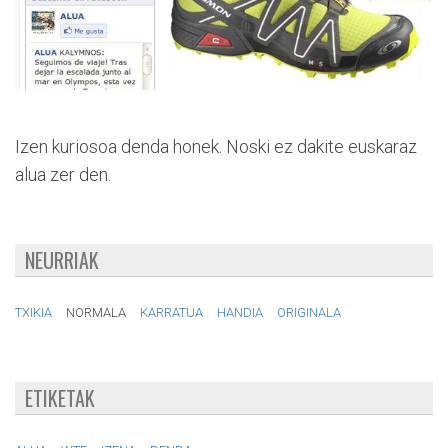
Izen kuriosoa denda honek. Noski ez dakite euskaraz
alua zer den.
NEURRIAK
TXIKIA
NORMALA
KARRATUA
HANDIA
ORIGINALA
ETIKETAK