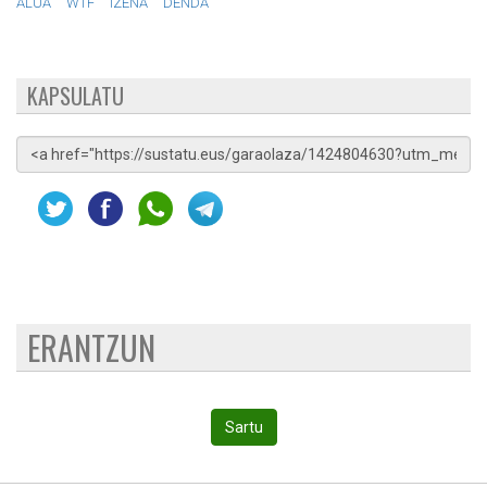
ALUA
WTF
IZENA
DENDA
KAPSULATU
ERANTZUN
Sartu