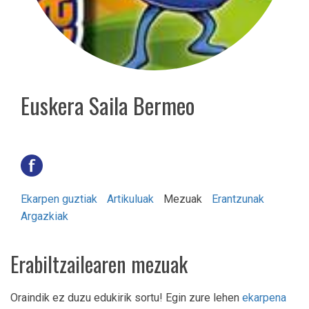
Euskera Saila Bermeo
Ekarpen guztiak
Artikuluak
Mezuak
Erantzunak
Argazkiak
Erabiltzailearen mezuak
Oraindik ez duzu edukirik sortu! Egin zure lehen
ekarpena