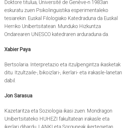
Doktore titulua, Université de Genève-n 1983an
eskuratu zuen Psikolinguistika esperimentaleko
tesiarekin. Euskal Filologiako Katedraduna da Euskal
Herriko Unibertsitatean. Munduko Hizkuntza
Ondarearen UNESCO katedraren arduraduna da.
Xabier Paya
Bertsolaria. Interpretazio eta itzulpengintza ikasketak
ditu. Itzultzaile-, bikoizlari-, ikerlari- eta irakasle-lanetan
dabil.
Jon Sarasua
Kazetaritza eta Soziologia ikasi zuen. Mondragon
Unibertsitateko HUHEZI fakultatean irakasle eta
ikerlari dihardu, LANKI eta Sorguneak ikertegietan.