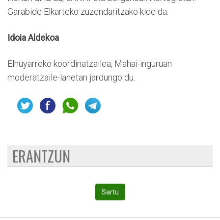
Garabide Elkarteko zuzendaritzako kide da.
Idoia Aldekoa
Elhuyarreko koordinatzailea, Mahai-inguruan
moderatzaile-lanetan jardungo du.
ERANTZUN
Sartu