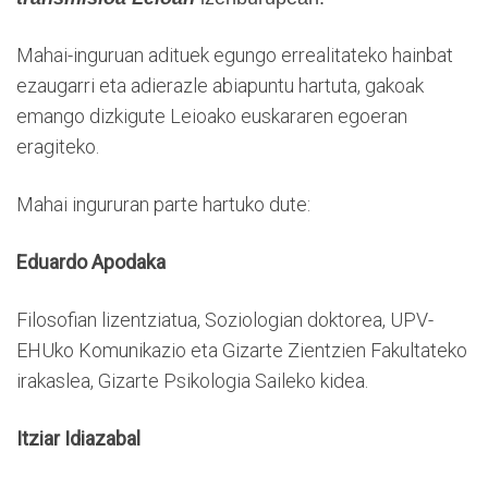
Mahai-inguruan adituek egungo errealitateko hainbat
ezaugarri eta adierazle abiapuntu hartuta, gakoak
emango dizkigute Leioako euskararen egoeran
eragiteko.
Mahai ingururan parte hartuko dute:
Eduardo Apodaka
Filosofian lizentziatua, Soziologian doktorea, UPV-
EHUko Komunikazio eta Gizarte Zientzien Fakultateko
irakaslea, Gizarte Psikologia Saileko kidea.
Itziar Idiazabal