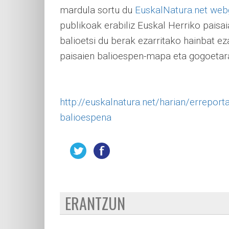
mardula sortu du
EuskalNatura.net we
publikoak erabiliz Euskal Herriko paisaia
balioetsi du berak ezarritako hainbat ez
paisaien balioespen-mapa eta gogoetar
http://euskalnatura.net/harian/erreport
balioespena
ERANTZUN