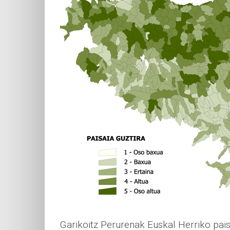
Garikoitz Perurenak Euskal Herriko pai