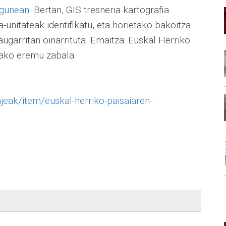
bgunean
. Bertan, GIS tresneria kartografia
-unitateak identifikatu, eta horietako bakoitza
augarritan oinarrituta. Emaitza: Euskal Herriko
ako eremu zabala.
ajeak/item/euskal-herriko-paisaiaren-