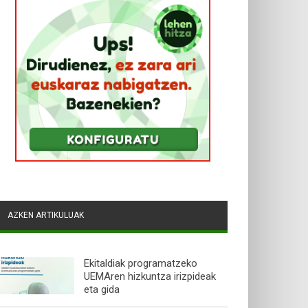
AZKEN ARTIKULUAK
Ekitaldiak programatzeko
UEMAren hizkuntza irizpideak
eta gida