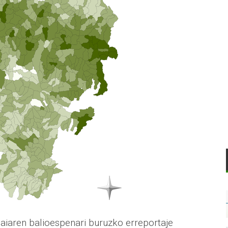
saiaren balioespenari buruzko erreportaje