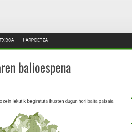
TXIBOA
HARPIDETZA
aren balioespena
ozein lekutik begiratuta ikusten dugun hori baita paisaia.