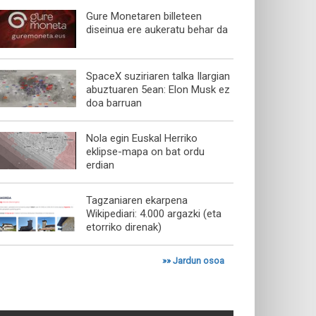
Gure Monetaren billeteen
diseinua ere aukeratu behar da
SpaceX suziriaren talka Ilargian
abuztuaren 5ean: Elon Musk ez
doa barruan
Nola egin Euskal Herriko
eklipse-mapa on bat ordu
erdian
Tagzaniaren ekarpena
Wikipediari: 4.000 argazki (eta
etorriko direnak)
»»
Jardun osoa