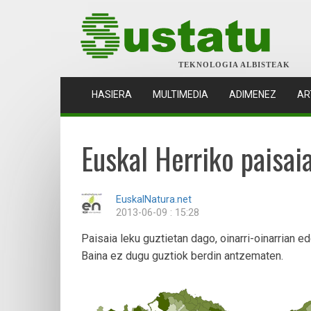
TEKNOLOGIA ALBISTEAK
(CURRENT)
HASIERA
MULTIMEDIA
ADIMENEZ
AR
Euskal Herriko paisai
EuskalNatura.net
2013-06-09 : 15:28
Paisaia leku guztietan dago, oinarri-oinarrian ed
Baina ez dugu guztiok berdin antzematen.