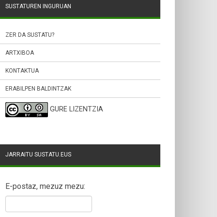
SUSTATUREN INGURUAN
ZER DA SUSTATU?
ARTXIBOA
KONTAKTUA
ERABILPEN BALDINTZAK
GURE LIZENTZIA
JARRAITU SUSTATU.EUS
E-postaz, mezuz mezu: