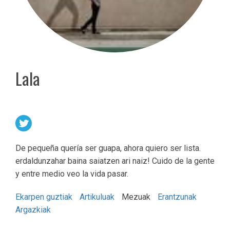
Lala
De pequeña quería ser guapa, ahora quiero ser lista.
erdaldunzahar baina saiatzen ari naiz! Cuido de la gente
y entre medio veo la vida pasar.
Ekarpen guztiak
Artikuluak
Mezuak
Erantzunak
Argazkiak