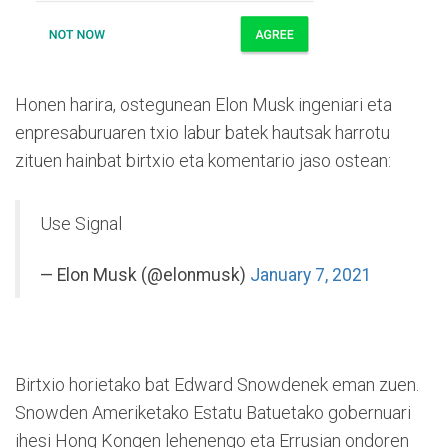
Honen harira, ostegunean Elon Musk ingeniari eta
enpresaburuaren txio labur batek hautsak harrotu
zituen hainbat birtxio eta komentario jaso ostean:
Use Signal
— Elon Musk (@elonmusk)
January 7, 2021
Birtxio horietako bat Edward Snowdenek eman zuen.
Snowden Ameriketako Estatu Batuetako gobernuari
ihesi Hong Kongen lehenengo eta Errusian ondoren