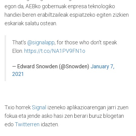
egon da, AEBko gobernuak enpresa teknologiko
handiei beren erabiltzaileak espiatzeko egiten zizkien
eskariak salatu ostean.
That's
@signalapp
, for those who don't speak
Elon.
https://t.co/NA1PV9FN1o
— Edward Snowden (@Snowden)
January 7,
2021
Txio horrek
Signal
izeneko aplikazioarengan jarri zuen
fokua eta jende asko hasi zen berari buruz blogetan
edo
Twitterren
idazten.