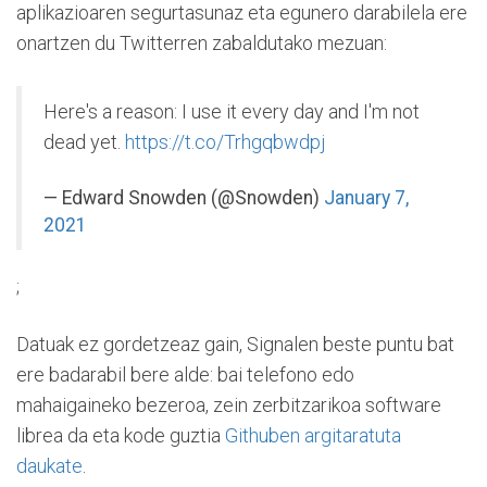
aplikazioaren segurtasunaz eta egunero darabilela ere
onartzen du Twitterren zabaldutako mezuan:
Here's a reason: I use it every day and I'm not
dead yet.
https://t.co/Trhgqbwdpj
— Edward Snowden (@Snowden)
January 7,
2021
;
Datuak ez gordetzeaz gain, Signalen beste puntu bat
ere badarabil bere alde: bai telefono edo
mahaigaineko bezeroa, zein zerbitzarikoa software
librea da eta kode guztia
Githuben argitaratuta
daukate
.