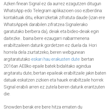
Azken finean Signal ez da aurrez ezagutzen ditugun
WhatsApp edo Telegram aplikazioen oso ezberdina:
kontaktuak ditu, elkarrizketak zifratuta daude (izan ere
WhatsAppek darabilen zifratzea Signalerako
garatutako berbera da), deiak eta bideo-deiak egin
daitezke... baina bere ezaugarri nabarmenena
erabiltzaileen daturik gordetzen ez duela da. Hori
horrela dela ziurtatzeko, beren webgunean
argitaratutako
eskari hau erakusten dute
: bertan
2016an AEBko epaile batek bidalitako agindua
argitaratu dute, bertan epaileak erabiltzaile jakin baten
datuak eskatzen zizkien eta hauek erabiltzaile horrek
Signal erabili arren ez zutela beren daturik erantzuten
die.
Snowden berak ere bere hitza ematen du