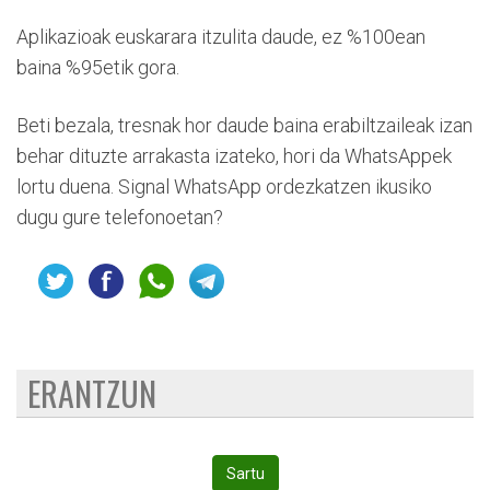
Aplikazioak euskarara itzulita daude, ez %100ean
baina %95etik gora.
Beti bezala, tresnak hor daude baina erabiltzaileak izan
behar dituzte arrakasta izateko, hori da WhatsAppek
lortu duena. Signal WhatsApp ordezkatzen ikusiko
dugu gure telefonoetan?
ERANTZUN
Sartu