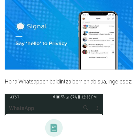
Hona Whatsappen baldintza berrien abisua, ingelesez: