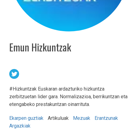
Emun Hizkuntzak
#Hizkuntzak Euskaran ardazturiko hizkuntza
zerbitzuetan lider gara. Normalizazioa, berrikuntzan eta
etengabeko prestakuntzan oinarrituta.
Ekarpen guztiak
Artikuluak
Mezuak
Erantzunak
Argazkiak