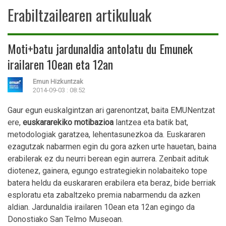
Erabiltzailearen artikuluak
Moti+batu jardunaldia antolatu du Emunek
irailaren 10ean eta 12an
Emun Hizkuntzak
2014-09-03 : 08:52
Gaur egun euskalgintzan ari garenontzat, baita EMUNentzat
ere,
euskararekiko motibazioa
lantzea eta batik bat,
metodologiak garatzea, lehentasunezkoa da. Euskararen
ezagutzak nabarmen egin du gora azken urte hauetan, baina
erabilerak ez du neurri berean egin aurrera. Zenbait adituk
diotenez, gainera, egungo estrategiekin nolabaiteko tope
batera heldu da euskararen erabilera eta beraz, bide berriak
esploratu eta zabaltzeko premia nabarmendu da azken
aldian. Jardunaldia irailaren 10ean eta 12an egingo da
Donostiako San Telmo Museoan.