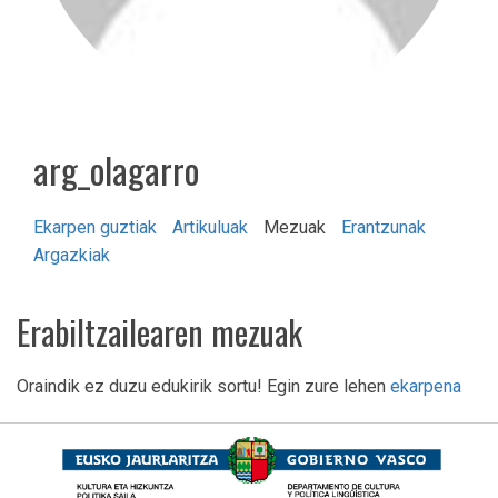
arg_olagarro
Ekarpen guztiak
Artikuluak
Mezuak
Erantzunak
Argazkiak
Erabiltzailearen mezuak
Oraindik ez duzu edukirik sortu! Egin zure lehen
ekarpena