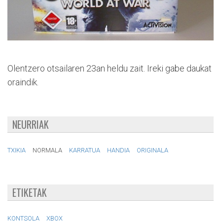
Olentzero otsailaren 23an heldu zait. Ireki gabe daukat
oraindik.
NEURRIAK
TXIKIA
NORMALA
KARRATUA
HANDIA
ORIGINALA
ETIKETAK
KONTSOLA
XBOX