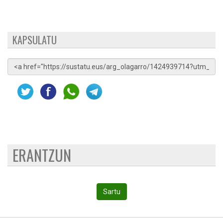
KAPSULATU
ERANTZUN
Sartu