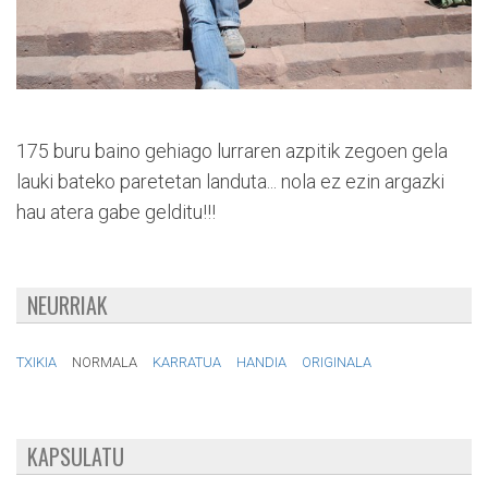
175 buru baino gehiago lurraren azpitik zegoen gela
lauki bateko paretetan landuta... nola ez ezin argazki
hau atera gabe gelditu!!!
NEURRIAK
TXIKIA
NORMALA
KARRATUA
HANDIA
ORIGINALA
KAPSULATU