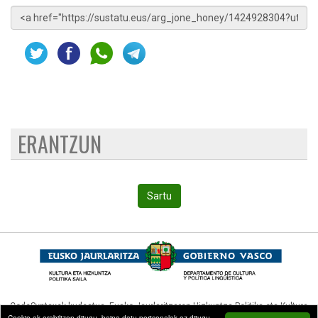
ERANTZUN
Sartu
CodeSyntaxek kudeatua,
Eusko Jaurlaritzaren Hizkuntza Politika eta Kultura
Cookie-ak erabiltzen ditugu, baina datu pertsonalak ez ditugu