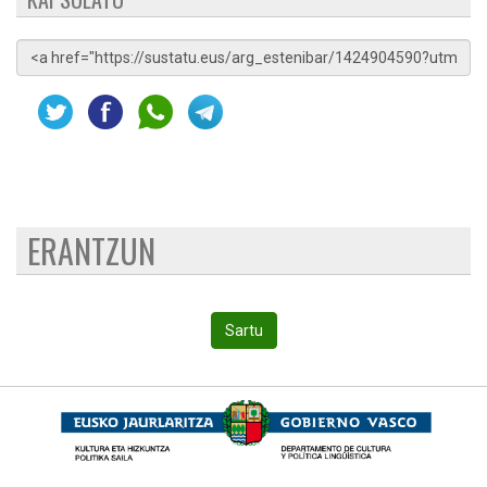
ERANTZUN
Sartu