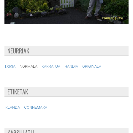
NEURRIAK
TXIKIA
NORMALA
KARRATUA
HANDIA
ORIGINALA
ETIKETAK
IRLANDA
CONNEMARA
KAPSULATU