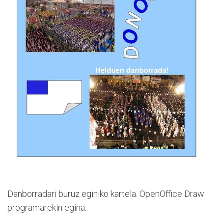
Danborradari buruz eginiko kartela. OpenOffice Draw
programarekin egina.