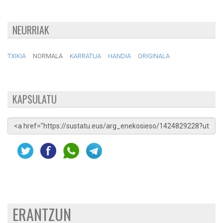
NEURRIAK
TXIKIA
NORMALA
KARRATUA
HANDIA
ORIGINALA
KAPSULATU
ERANTZUN