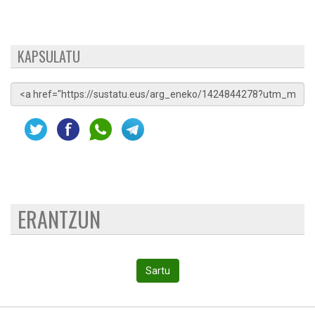
KAPSULATU
ERANTZUN
Sartu