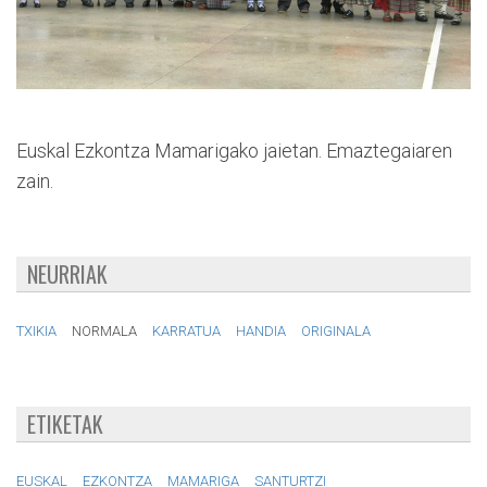
Euskal Ezkontza Mamarigako jaietan. Emaztegaiaren
zain.
NEURRIAK
TXIKIA
NORMALA
KARRATUA
HANDIA
ORIGINALA
ETIKETAK
EUSKAL
EZKONTZA
MAMARIGA
SANTURTZI