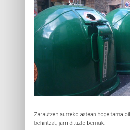
Zarautzen aurreko astean hogeitama pik
behintzat, jarri dituzte berriak.