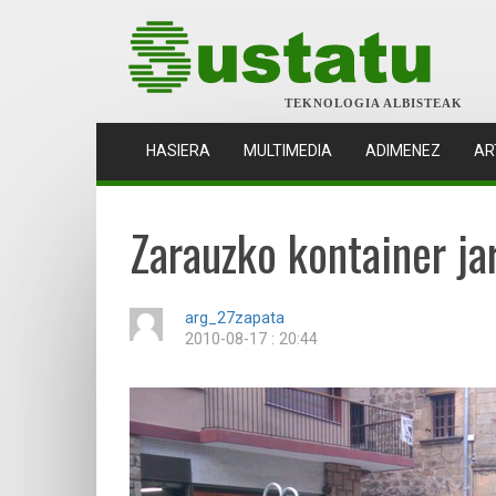
TEKNOLOGIA ALBISTEAK
(CURRENT)
HASIERA
MULTIMEDIA
ADIMENEZ
AR
Zarauzko kontainer jar
arg_27zapata
2010-08-17 : 20:44