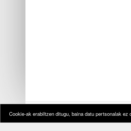
Cookie-ak erabiltzen ditugu, baina datu pertsonalak ez