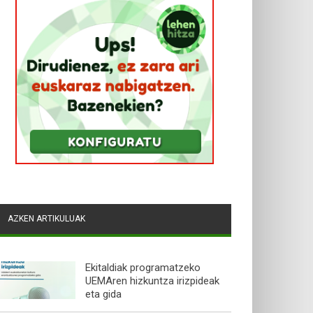
AZKEN ARTIKULUAK
Ekitaldiak programatzeko
UEMAren hizkuntza irizpideak
eta gida