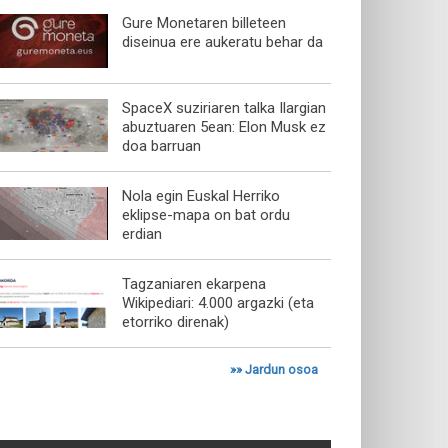
Gure Monetaren billeteen
diseinua ere aukeratu behar da
SpaceX suziriaren talka Ilargian
abuztuaren 5ean: Elon Musk ez
doa barruan
Nola egin Euskal Herriko
eklipse-mapa on bat ordu
erdian
Tagzaniaren ekarpena
Wikipediari: 4.000 argazki (eta
etorriko direnak)
»»
Jardun osoa