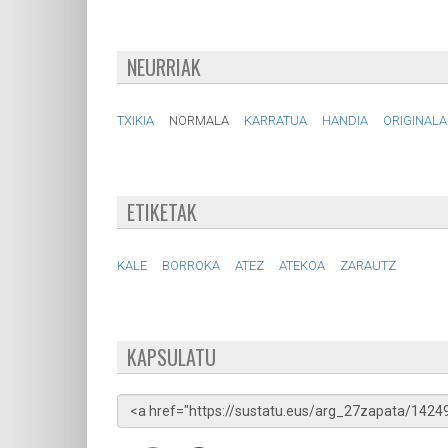
NEURRIAK
TXIKIA
NORMALA
KARRATUA
HANDIA
ORIGINALA
ETIKETAK
KALE
BORROKA
ATEZ
ATEKOA
ZARAUTZ
KAPSULATU