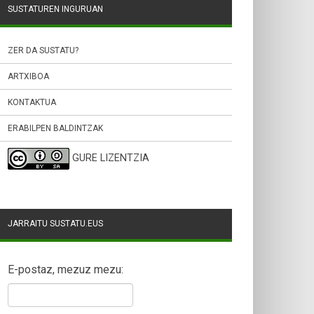
SUSTATUREN INGURUAN
ZER DA SUSTATU?
ARTXIBOA
KONTAKTUA
ERABILPEN BALDINTZAK
GURE LIZENTZIA
JARRAITU SUSTATU.EUS
E-postaz, mezuz mezu: