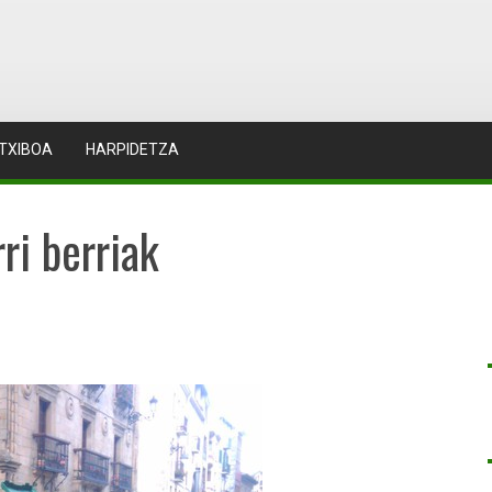
TXIBOA
HARPIDETZA
ri berriak