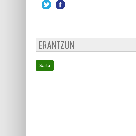
ERANTZUN
Sartu