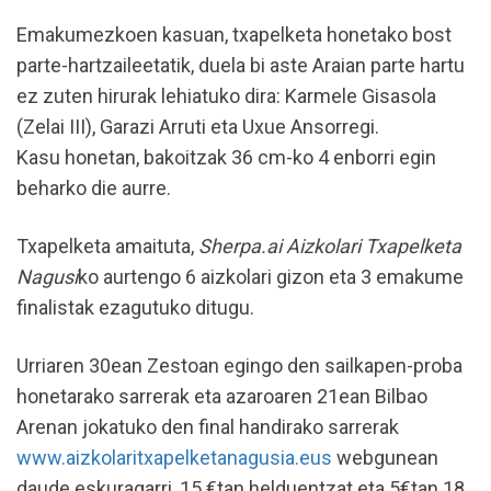
Emakumezkoen kasuan, txapelketa honetako bost
parte-hartzaileetatik, duela bi aste Araian parte hartu
ez zuten hirurak lehiatuko dira: Karmele Gisasola
(Zelai III), Garazi Arruti eta Uxue Ansorregi.
Kasu honetan, bakoitzak 36 cm-ko 4 enborri egin
beharko die aurre.
Txapelketa amaituta,
Sherpa.ai Aizkolari Txapelketa
Nagusi
ko aurtengo 6 aizkolari gizon eta 3 emakume
finalistak ezagutuko ditugu.
Urriaren 30ean Zestoan egingo den sailkapen-proba
honetarako sarrerak eta azaroaren 21ean Bilbao
Arenan jokatuko den final handirako sarrerak
www.aizkolaritxapelketanagusia.eus
webgunean
daude eskuragarri, 15 €tan helduentzat eta 5€tan 18