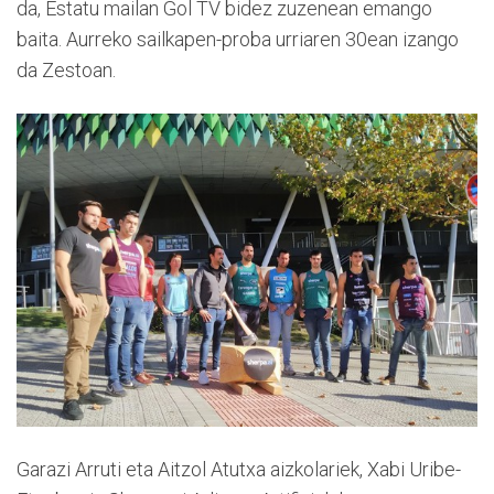
da, Estatu mailan Gol TV bidez zuzenean emango
baita. Aurreko sailkapen-proba urriaren 30ean izango
da Zestoan.
Garazi Arruti eta Aitzol Atutxa aizkolariek, Xabi Uribe-