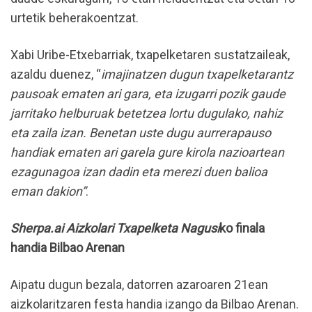
urtetik beherakoentzat.
Xabi Uribe-Etxebarriak, txapelketaren sustatzaileak,
azaldu duenez, “
imajinatzen dugun txapelketarantz
pausoak ematen ari gara, eta izugarri pozik gaude
jarritako helburuak betetzea lortu dugulako, nahiz
eta zaila izan. Benetan uste dugu aurrerapauso
handiak ematen ari garela gure kirola nazioartean
ezagunagoa izan dadin eta merezi duen balioa
eman dakion”
.
Sherpa.ai Aizkolari Txapelketa Nagusi
ko finala
handia Bilbao Arenan
Aipatu dugun bezala, datorren azaroaren 21ean
aizkolaritzaren festa handia izango da Bilbao Arenan.