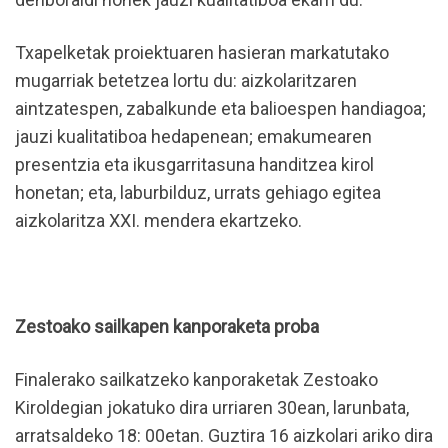
Txapelketak proiektuaren hasieran markatutako
mugarriak betetzea lortu du: aizkolaritzaren
aintzatespen, zabalkunde eta balioespen handiagoa;
jauzi kualitatiboa hedapenean; emakumearen
presentzia eta ikusgarritasuna handitzea kirol
honetan; eta, laburbilduz, urrats gehiago egitea
aizkolaritza XXI. mendera ekartzeko.
Zestoako sailkapen kanporaketa proba
Finalerako sailkatzeko kanporaketak Zestoako
Kiroldegian jokatuko dira urriaren 30ean, larunbata,
arratsaldeko 18: 00etan. Guztira 16 aizkolari ariko dira