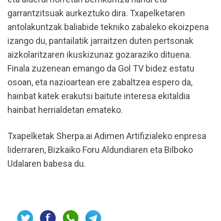
garrantzitsuak aurkeztuko dira. Txapelketaren
antolakuntzak baliabide tekniko zabaleko ekoizpena
izango du, pantailatik jarraitzen duten pertsonak
aizkolaritzaren ikuskizunaz gozaraziko dituena.
Finala zuzenean emango da Gol TV bidez estatu
osoan, eta nazioartean ere zabaltzea espero da,
hainbat katek erakutsi baitute interesa ekitaldia
hainbat herrialdetan emateko.
Txapelketak Sherpa.ai Adimen Artifizialeko enpresa
liderraren, Bizkaiko Foru Aldundiaren eta Bilboko
Udalaren babesa du.