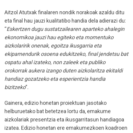
Aitzol Atutxak finalaren nondik norakoak azaldu ditu
eta final hau jauzi kualitatibo handia dela adierazi du:
“
Eskertzen dugu sustatzailearen aparteko ahalegin
ekonomikoa jauzi hau egiteko eta momentuko
aizkolaririk onenak, egoitza ikusgarria eta
ekipamendurik osoena edukitzeko, final jendetsu bat
ospatu ahal izateko, non zaleek eta publiko
orokorrak aukera izango duten aizkolaritza ekitaldi
handiaz gozatzeko eta esperientzia handia
bizitzeko
”.
Gainera, edizio honetan proiektuan jasotako
helburuetako bat betetzea lortu da, emakume
aizkolariak presentzia eta ikusgarritasun handiagoa
izatea. Edizio honetan ere emakumezkoen koadroen