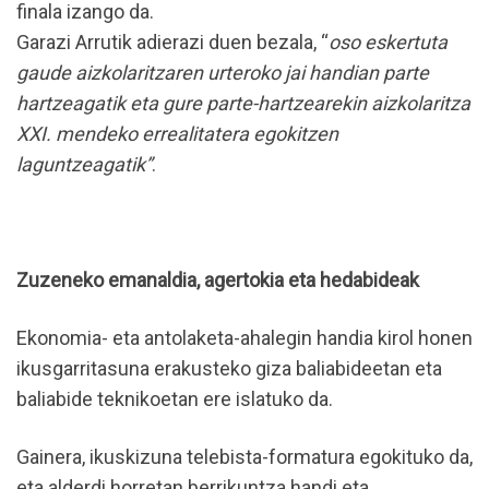
finala izango da.
Garazi Arrutik adierazi duen bezala, “
oso eskertuta
gaude aizkolaritzaren urteroko jai handian parte
hartzeagatik eta gure parte-hartzearekin aizkolaritza
XXI. mendeko errealitatera egokitzen
laguntzeagatik”
.
Zuzeneko emanaldia, agertokia eta hedabideak
Ekonomia- eta antolaketa-ahalegin handia kirol honen
ikusgarritasuna erakusteko giza baliabideetan eta
baliabide teknikoetan ere islatuko da.
Gainera, ikuskizuna telebista-formatura egokituko da,
eta alderdi horretan berrikuntza handi eta