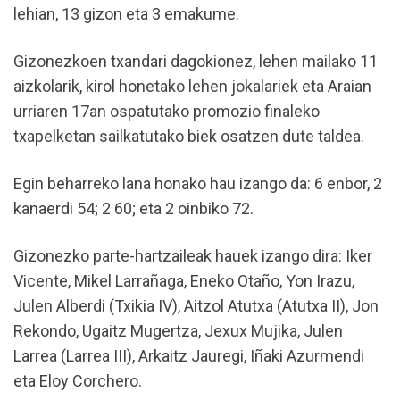
lehian, 13 gizon eta 3 emakume.
Gizonezkoen txandari dagokionez, lehen mailako 11
aizkolarik, kirol honetako lehen jokalariek eta Araian
urriaren 17an ospatutako promozio finaleko
txapelketan sailkatutako biek osatzen dute taldea.
Egin beharreko lana honako hau izango da: 6 enbor, 2
kanaerdi 54; 2 60; eta 2 oinbiko 72.
Gizonezko parte-hartzaileak hauek izango dira: Iker
Vicente, Mikel Larrañaga, Eneko Otaño, Yon Irazu,
Julen Alberdi (Txikia IV), Aitzol Atutxa (Atutxa II), Jon
Rekondo, Ugaitz Mugertza, Jexux Mujika, Julen
Larrea (Larrea III), Arkaitz Jauregi, Iñaki Azurmendi
eta Eloy Corchero.