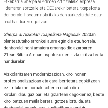
Etxebarria Sherpa.ai Adimen Artifizialeko enpresa
liderraren sortzaile eta CEOarekin batera, txapelketa
denboraldi honetan nola itxiko den aurkeztu dute gaur
final handiaren egoitzan.
Sherpa.ai Aizkolari Txapelketa Nagusia
k 2020an
planteatutako erronkei aurre egin die eta, horrela,
denboraldi honi amaiera emango dio azaroaren
21ean Bilbao Arenan ospatuko den aizkolaritza festa
handiarekin.
Aizkolaritzaren modernizazioan, kirol honen
profesionalizazioan eta garai berrietara egokitzean
ezarritako helburuak soberan osatu dira.
Kirolari, dibulgazioari eta gizarteari dagokienez, beste
kirol batzuen maila berera igotzea lortu da, eta
denboraldi honek jauzi kualitatiboa ekarri du.