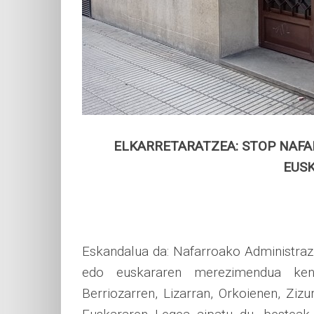
ELKARRETARATZEA: STOP NAFA
EUSK
Eskandalua da: Nafarroako Administrazi
edo euskararen merezimendua kendu
Berriozarren, Lizarran, Orkoienen, Zizu