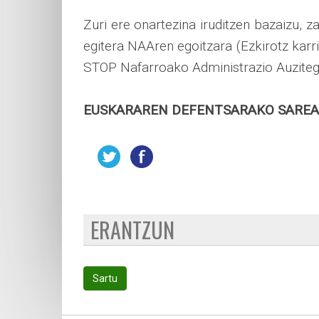
Zuri ere onartezina iruditzen bazaizu, z
egitera NAAren egoitzara (Ezkirotz karri
STOP Nafarroako Administrazio Auzitegi
EUSKARAREN DEFENTSARAKO SAREA
ERANTZUN
Sartu