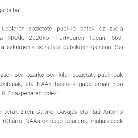
arbi bat:
 Udalaren sozietate publiko batek ez zuela
eta NAAk, 2020ko martxoaren 10ean, 569.
a eskumenik sozietate publikoen gainean. Sei
.
uen Berriozarko Berrikilan sozietate publikoak
 zekitenak, eta NAAk besterik gabe eman zion
18. Ebazpenaren bidez.
rberak ziren: Gabriel Casajús eta Raúl-Antonio
 (Oharra: NAAn ez dago epailerik, mahaikideek