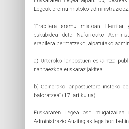
Euskararen Legea aipatu du, bestea
Legeak eremu mistoko administrazioez:
“Erabilera eremu mistoan. Herritar 
eskubidea dute Nafarroako Administ
erabilera bermatzeko, aipatutako admin
a) Urteroko lanpostuen eskaintza publ
nahitaezkoa euskaraz jakitea.
b) Gainerako lanpostuetara iristeko d
baloratzea” (17. artikulua).
Euskararen Legea oso mugatzailea i
Administrazio Auzitegiak lege hori behin