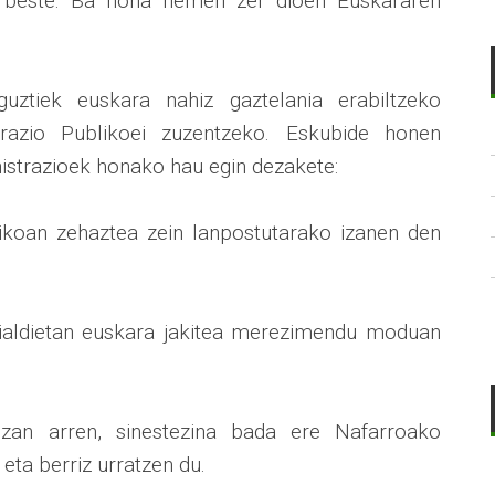
k beste. Ba hona hemen zer dioen Euskararen
guztiek euskara nahiz gaztelania erabiltzeko
razio Publikoei zuzentzeko. Eskubide honen
istrazioek honako hau egin dezakete:
ikoan zehaztea zein lanpostutarako izanen den
eialdietan euskara jakitea merezimendu moduan
zan arren, sinestezina bada ere Nafarroako
 eta berriz urratzen du.