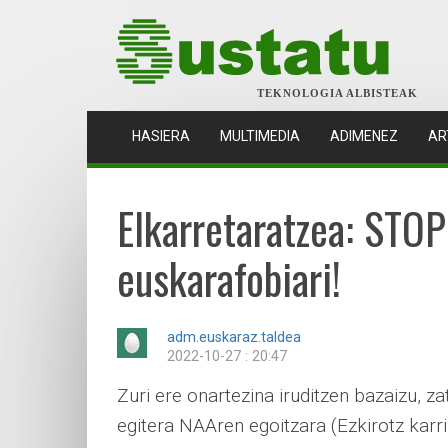
TEKNOLOGIA ALBISTEAK
(CURRENT)
HASIERA
MULTIMEDIA
ADIMENEZ
AR
Elkarretaratzea: STOP
euskarafobiari!
adm.euskaraz.taldea
2022-10-27 : 20:47
Zuri ere onartezina iruditzen bazaizu, z
egitera NAAren egoitzara (Ezkirotz karri