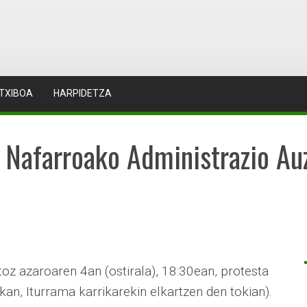
TXIBOA
HARPIDETZA
 Nafarroako Administrazio Au
atoz azaroaren 4an (ostirala), 18:30ean, protesta
kan, Iturrama karrikarekin elkartzen den tokian).