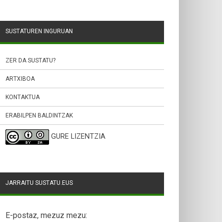
SUSTATUREN INGURUAN
ZER DA SUSTATU?
ARTXIBOA
KONTAKTUA
ERABILPEN BALDINTZAK
GURE LIZENTZIA
JARRAITU SUSTATU.EUS
E-postaz, mezuz mezu: