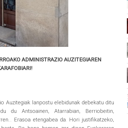
RROAKO ADMINISTRAZIO AUZITEGIAREN
ARAFOBIARI!
o Auzitegiak lanpostu elebidunak debekatu ditu
 du Antsoainen, Atarrabian, Berriobeitin,
rren... Erasoa etengabea da. Hori justifikatzeko,