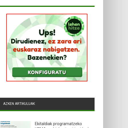
AZKEN ARTIKULUAK
Ekitaldiak programatzeko