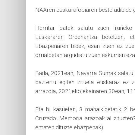
NAAren euskarafobiaren beste adibide g
Herritar batek salatu zuen Iruñeko
Euskararen Ordenantza betetzen, 
Ebazpenaren bidez, esan zuen ez zuel
orrialdetan argudiatu zuen eskumen eza
Bada, 2021ean, Navarra Sumak salatu z
baztertu egiten zituela euskaraz ez
arrazoia, 2021eko ekainaren 30ean, 11
Eta bi kasuetan, 3 mahaikidetatik 2 be
Cruzado. Memoria arazoak al zituzten?
ematen dituzte ebazpenak).