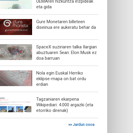
UEMAren hizkuntza irizpideak
eta gida
Gure Monetaren billeteen
diseinua ere aukeratu behar da
SpaceX suziriaren talka Ilargian
abuztuaren 5ean: Elon Musk ez
doa barruan
Nola egin Euskal Herriko
eklipse-mapa on bat ordu
erdian
Tagzaniaren ekarpena
Wikipediari: 4.000 argazki (eta
etorriko direnak)
»»
Jardun osoa