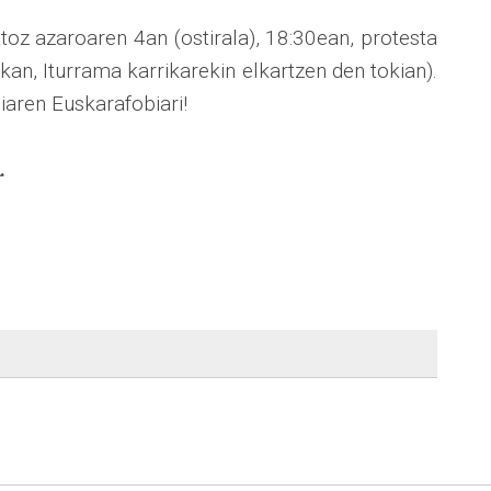
atoz azaroaren 4an (ostirala), 18:30ean, protesta
kan, Iturrama karrikarekin elkartzen den tokian).
aren Euskarafobiari!
.