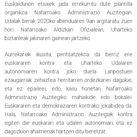
Euskaldunon etsaiek jada errekurritu dute plantilla
organikoa Nafarroako Administrazio Auzitegian.
Udalak berak 2020ko abenduaren 9an argitaratu zuen
hori Nafarroako Aldizkari Ofizialean, Uharteko
biztanleak jakinaren gainean jartzeko.
Aurrekariak ikusita, pentsatzekoa da berriz ere
euskararen kontra eta Uharteko Udalaren
autonomiaren kontra joko duela. Lanpostuen
ezaugarriak zehaztea herritarren ordezkariei dagokie,
eta ez epaileei, edo, kasu honetan, Nafarroako
Administrazio Auzitegiko mahaikide edo bokalei.
Euskararen eta demokraziaren kontrako jokabidea da.
Hala, Nafarroako Administrazio Auzitegiak kontra
egiten die euskarari eta udalen autonomiari, eta ez
dagozkion ahalmenak hartzen ditu beretzat.