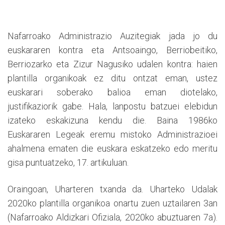
Nafarroako Administrazio Auzitegiak jada jo du
euskararen kontra eta Antsoaingo, Berriobeitiko,
Berriozarko eta Zizur Nagusiko udalen kontra: haien
plantilla organikoak ez ditu ontzat eman, ustez
euskarari soberako balioa eman diotelako,
justifikaziorik gabe. Hala, lanpostu batzuei elebidun
izateko eskakizuna kendu die. Baina 1986ko
Euskararen Legeak eremu mistoko Administrazioei
ahalmena ematen die euskara eskatzeko edo meritu
gisa puntuatzeko, 17. artikuluan.
Oraingoan, Uharteren txanda da. Uharteko Udalak
2020ko plantilla organikoa onartu zuen uztailaren 3an
(Nafarroako Aldizkari Ofiziala, 2020ko abuztuaren 7a).