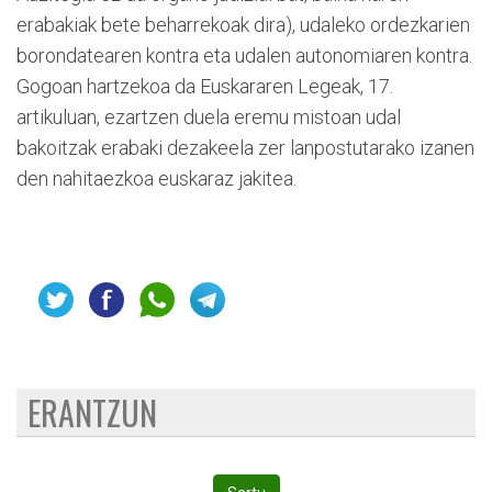
erabakiak bete beharrekoak dira), udaleko ordezkarien
borondatearen kontra eta udalen autonomiaren kontra.
Gogoan hartzekoa da Euskararen Legeak, 17.
artikuluan, ezartzen duela eremu mistoan udal
bakoitzak erabaki dezakeela zer lanpostutarako izanen
den nahitaezkoa euskaraz jakitea.
ERANTZUN