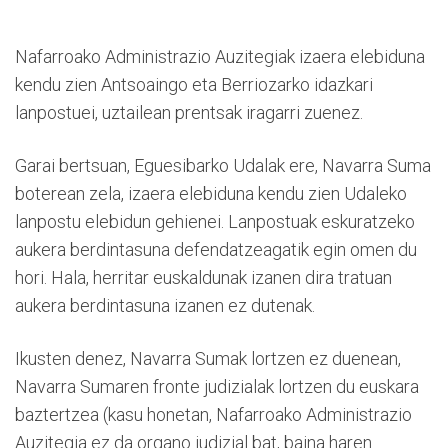
Nafarroako Administrazio Auzitegiak izaera elebiduna
kendu zien Antsoaingo eta Berriozarko idazkari
lanpostuei, uztailean prentsak iragarri zuenez.
Garai bertsuan, Eguesibarko Udalak ere, Navarra Suma
boterean zela, izaera elebiduna kendu zien Udaleko
lanpostu elebidun gehienei. Lanpostuak eskuratzeko
aukera berdintasuna defendatzeagatik egin omen du
hori. Hala, herritar euskaldunak izanen dira tratuan
aukera berdintasuna izanen ez dutenak.
Ikusten denez, Navarra Sumak lortzen ez duenean,
Navarra Sumaren fronte judizialak lortzen du euskara
baztertzea (kasu honetan, Nafarroako Administrazio
Auzitegia ez da organo judizial bat, baina haren