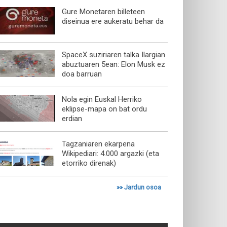
Gure Monetaren billeteen
diseinua ere aukeratu behar da
SpaceX suziriaren talka Ilargian
abuztuaren 5ean: Elon Musk ez
doa barruan
Nola egin Euskal Herriko
eklipse-mapa on bat ordu
erdian
Tagzaniaren ekarpena
Wikipediari: 4.000 argazki (eta
etorriko direnak)
»»
Jardun osoa