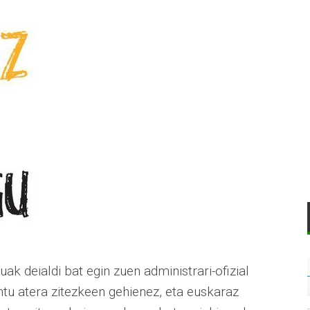
k deialdi bat egin zuen administrari-ofizial
tu atera zitezkeen gehienez, eta euskaraz