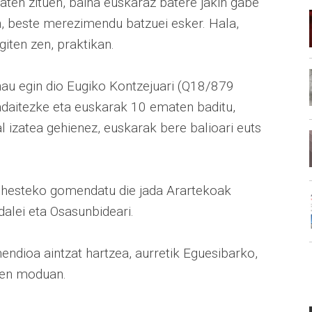
en zituen, baina euskaraz batere jakin gabe
en, beste merezimendu batzuei esker. Hala,
iten zen, praktikan.
au egin dio Eugiko Kontzejuari (Q18/879
adaitezke eta euskarak 10 ematen baditu,
l izatea gehienez, euskarak bere balioari euts
ihesteko gomendatu die jada Arartekoak
alei eta Osasunbideari.
dioa aintzat hartzea, aurretik Eguesibarko,
ten moduan.