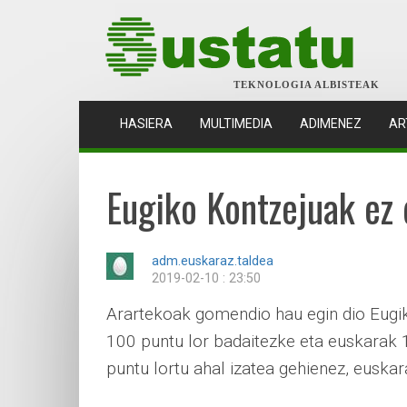
TEKNOLOGIA ALBISTEAK
(CURRENT)
HASIERA
MULTIMEDIA
ADIMENEZ
AR
Eugiko Kontzejuak ez
adm.euskaraz.taldea
2019-02-10 : 23:50
Arartekoak gomendio hau egin dio Eugik
100 puntu lor badaitezke eta euskarak 
puntu lortu ahal izatea gehienez, euskar