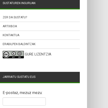
SUSTATUREN INGURUAN
ZER DA SUSTATU?
ARTXIBOA
KONTAKTUA
ERABILPEN BALDINTZAK
GURE LIZENTZIA
JARRAITU SUSTATU.EUS
E-postaz, mezuz mezu: