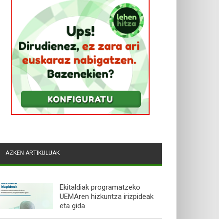
AZKEN ARTIKULUAK
Ekitaldiak programatzeko
UEMAren hizkuntza irizpideak
eta gida