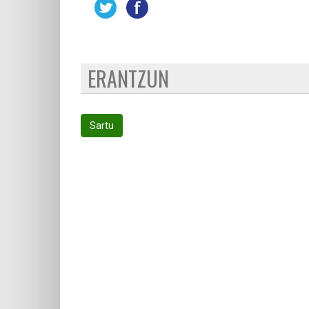
ERANTZUN
Sartu