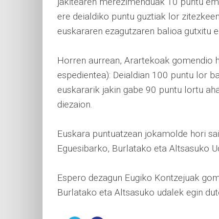
jakitearen merezimenduak 10 puntu emat
ere deialdiko puntu guztiak lor zitezke
euskararen ezagutzaren balioa gutxitu eg
Horren aurrean, Arartekoak gomendio h
espedientea): Deialdian 100 puntu lor b
euskararik jakin gabe 90 puntu lortu aha
diezaion.
Euskara puntuatzean jokamolde hori sa
Eguesibarko, Burlatako eta Altsasuko Ud
Espero dezagun Eugiko Kontzejuak gomen
Burlatako eta Altsasuko udalek egin du