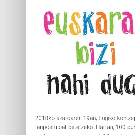
2018ko azaroaren 19an, Eugiko kontzejua
lanpostu bat betetzeko. Hartan, 100 pun