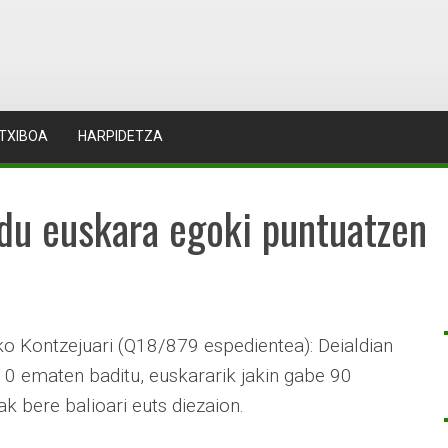
TXIBOA
HARPIDETZA
 du euskara egoki puntuatzen
o Kontzejuari (Q18/879 espedientea): Deialdian
10 ematen baditu, euskararik jakin gabe 90
ak bere balioari euts diezaion.