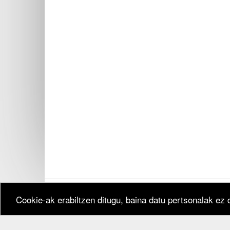
Cookie-ak erabiltzen ditugu, baina datu pertsonalak ez